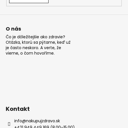
á
j
s
ť
O nás
?
Čo je dôležitejšie ako zdravie?
Otázka, ktorú sa pýtame, keď už
je často neskoro. A verte, že
vieme, o čom hovoříme.
HĽADAŤ
O
d
p
Kontakt
o
r
info
@
nakupujzdravo.sk
ú
+421 949 449 169 (8.00–15.00)