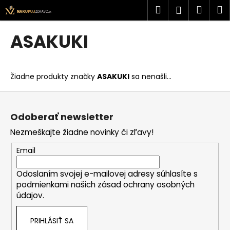
K
Prejsť
Hľadať
Náku
M
Prihlásen
na
o
obsah
Späť
Späť
košík
š
ASAKUKI
í
Č
k
o
Žiadne produkty značky
ASAKUKI
sa nenašli...
p
o
Z
t
á
Odoberať newsletter
r
p
Nezmeškajte žiadne novinky či zľavy!
e
ä
b
t
Email
u
i
j
Odoslaním svojej e-mailovej adresy súhlasíte s
e
podmienkami našich zásad ochrany osobných
e
údajov.
t
e
PRIHLÁSIŤ SA
n