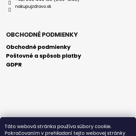
č
nakupujzdravo.sk
a
m
e
OBCHODNÉ PODMIENKY
HEALTH
LABS
Obchodné podmienky
CARE
TRICHOLOGICKÁ
Poštovné a spôsob platby
MASKA
GDPR
S
CERAMIDMI
NA
VLASOVÚ
POKOŽKU
175
ML,
EXP.:
04/2026
€3,90
Pôvodne:
Táto webová stránka používa súbory cookie.
€9,90
Pokračovaním v prehliadaní tejto webovej stránky