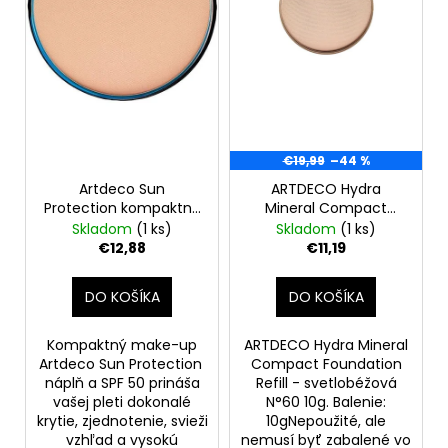
o
r
á
d
o
j
u
d
s
k
u
ť
t
k
?
o
t
€19,99
–44 %
v
o
Artdeco Sun
ARTDECO Hydra
v
Protection kompaktný
Mineral Compact
make-up SPF50 20
Foundation Refill -
Skladom
(1 ks)
Skladom
(1 ks)
HĽADAŤ
cold beige 9,5g
svetlobéžová N°60 10g
€12,88
€11,19
DO KOŠÍKA
DO KOŠÍKA
O
d
Kompaktný make-up
ARTDECO Hydra Mineral
p
Artdeco Sun Protection
Compact Foundation
o
náplň a SPF 50 prináša
Refill - svetlobéžová
vašej pleti dokonalé
N°60 10g. Balenie:
r
krytie, zjednotenie, svieži
10gNepoužité, ale
ú
vzhľad a vysokú
nemusí byť zabalené vo