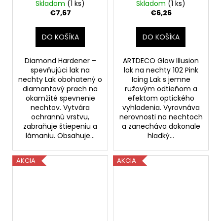
102 ružová poleva, 10
Skladom
(1 ks)
Skladom
(1 ks)
ml
€7,67
€6,26
DO KOŠÍKA
DO KOŠÍKA
Diamond Hardener –
ARTDECO Glow Illusion
spevňujúci lak na
lak na nechty 102 Pink
nechty Lak obohatený o
Icing Lak s jemne
diamantový prach na
ružovým odtieňom a
okamžité spevnenie
efektom optického
nechtov. Vytvára
vyhladenia. Vyrovnáva
ochrannú vrstvu,
nerovnosti na nechtoch
zabraňuje štiepeniu a
a zanecháva dokonale
lámaniu. Obsahuje...
hladký...
AKCIA
AKCIA