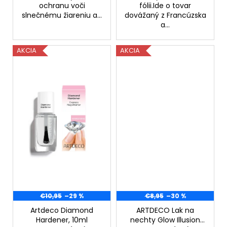
č
ochranu voči
fólii.Ide o tovar
a
slnečnému žiareniu a...
dovážaný z Francúzska
m
a...
e
AKCIA
AKCIA
SOLGAR
CELOSPEKTRÁLNY
KURKUMÍN
90
KAPSÚL
€26,90
Pôvodne:
€79,90
€10,95
–29 %
€8,95
–30 %
Artdeco Diamond
ARTDECO Lak na
Hardener, 10ml
nechty Glow Illusion