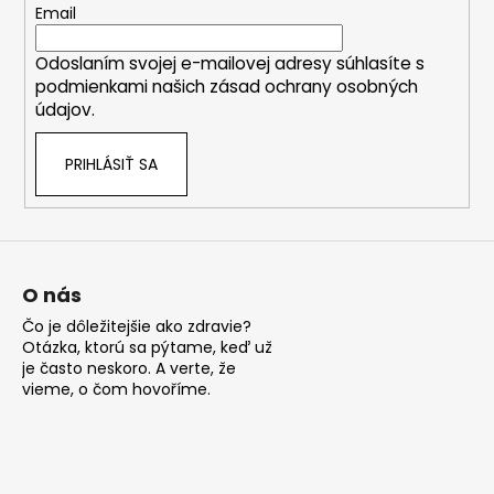
t
Email
i
i
e
Odoslaním svojej e-mailovej adresy súhlasíte s
e
p
podmienkami našich zásad ochrany osobných
r
údajov.
v
k
PRIHLÁSIŤ SA
y
v
ý
p
i
s
O nás
u
Čo je dôležitejšie ako zdravie?
Otázka, ktorú sa pýtame, keď už
je často neskoro. A verte, že
vieme, o čom hovoříme.