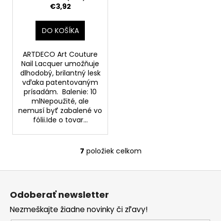
€3,92
DO KOŠÍKA
ARTDECO Art Couture
Nail Lacquer umožňuje
dlhodobý, brilantný lesk
vďaka patentovaným
prísadám. Balenie: 10
mlNepoužité, ale
nemusí byť zabalené vo
fólii.Ide o tovar...
7
položiek celkom
O
v
Z
l
á
á
Odoberať newsletter
d
p
a
Nezmeškajte žiadne novinky či zľavy!
ä
c