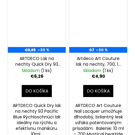
€8,95
–30 %
€7
–30 %
ARTDECO Lak na
Artdeco Art Couture
nechty Quick Dry 93
lak na nechty, 700, 10
Pacific Blue, 10 ml
ml
Skladom
(1 ks)
Skladom
(1 ks)
€6,26
€4,90
DO KOŠÍKA
DO KOŠÍKA
ARTDECO Quick Dry lak
ARTDECO Art Couture
na nechty 93 Pacific
Nail Lacquer umožňuje
Blue Rýchloschnúci lak
dlhodobý, brilantný lesk
ideálny na rýchlu a
vďaka patentovaným
efektívnu manikúru.
prísadám. Balenie: 10 ml
10ml
- 700 Mystical heartIde