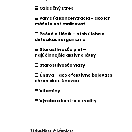
☲ Oxidačný stres
☲ Pamäť a koncentrácia – ako ich
môžete optimalizovať
☲ Pečeň a žlčník – a ich úloha v
detoxikácii organizmu
☲ Starostlivosť o pleť –
najúčinnejšie aktívne látky
☲ Starostlivosť o vlasy
☲ Únava – ako efektívne bojovať s
chronickou únavou
☲ Vitamíny
☲ Výroba a kontrola kvality
Všetky články