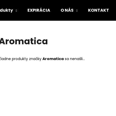
odukty
EXPIRÁCIA
O NÁS
KONTAKT
Čo potrebujete nájsť?
Aromatica
HĽADAŤ
Žiadne produkty značky
Aromatica
sa nenašli...
Odporúčame