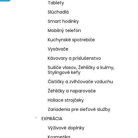
NZ DERMOCOSMETICS KRÉM PROTI
Tablety
PIGMENTOVÝM ŠKVRNÁM –
DERMOKOZMETICKÝ KRÉM NA
Slúchadlá
ZJEDNOTENIE TÓNU PLETI
Smart hodinky
€10,79
Mobilný telefón
Kuchynské spotrebiče
Vysávače
Kávovary a príslušenstvo
Sušiče vlasov, Žehličky a kulmy,
Stylingové kefy
Čističky a zvlhčovače vzduchu
Žehličky a naparovače
Holiace strojčeky
Zariadenia pre sieťové služby
EXPIRÁCIA
Výživové doplnky
Kozmetika