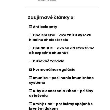
Zaujímavé články o:
☲ Antioxidanty
☲ Cholesterol – ako znížiť vysokú
hladinu cholesterolu
☲ Chudnutie – ako sa dá efektívne
a bezpečne chudnút
☲ Duševné zdravie
☲ Hormonálna regulácia
☲ Imunita – posilnenie imunitného
systému
☲ Kĺby a ochorenia kĺbov – príčiny
a riešenia
☲ Krvný tlak – problémy spojené s
krvným tlakom