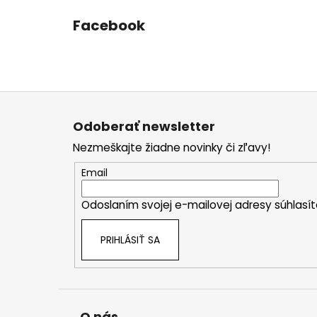
Facebook
Z
á
Odoberať newsletter
p
Nezmeškajte žiadne novinky či zľavy!
ä
t
Email
i
Odoslaním svojej e-mailovej adresy súhlas
e
PRIHLÁSIŤ SA
O nás