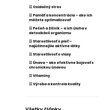
☲ Oxidačný stres
☲ Pamäť a koncentrácia – ako ich
môžete optimalizovať
☲ Pečeň a žlčník – a ich úloha v
detoxikácii organizmu
☲ Starostlivosť o pleť –
najúčinnejšie aktívne látky
☲ Starostlivosť o vlasy
☲ Únava – ako efektívne bojovať s
chronickou únavou
☲ Vitamíny
☲ Výroba a kontrola kvality
Všetky články