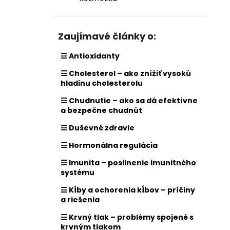
Zaujímavé články o:
☲ Antioxidanty
☲ Cholesterol – ako znížiť vysokú
hladinu cholesterolu
☲ Chudnutie – ako sa dá efektívne
a bezpečne chudnút
☲ Duševné zdravie
☲ Hormonálna regulácia
☲ Imunita – posilnenie imunitného
systému
☲ Kĺby a ochorenia kĺbov – príčiny
a riešenia
☲ Krvný tlak – problémy spojené s
krvným tlakom