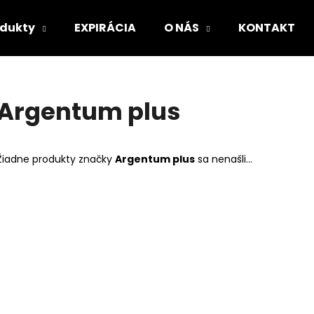
odukty
EXPIRÁCIA
O NÁS
KONTAKT
Čo potrebujete nájsť?
Argentum plus
HĽADAŤ
Žiadne produkty značky
Argentum plus
sa nenašli...
Odporúčame