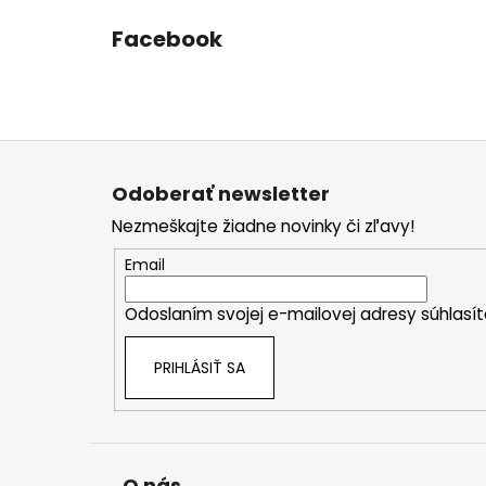
Facebook
Z
á
Odoberať newsletter
p
Nezmeškajte žiadne novinky či zľavy!
ä
t
Email
i
Odoslaním svojej e-mailovej adresy súhlas
e
PRIHLÁSIŤ SA
O nás