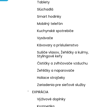
NZ DERMOCOSMETICS KRÉM PROTI
Tablety
PIGMENTOVÝM ŠKVRNÁM –
DERMOKOZMETICKÝ KRÉM NA
Slúchadlá
ZJEDNOTENIE TÓNU PLETI
Smart hodinky
€10,79
Mobilný telefón
Kuchynské spotrebiče
Vysávače
Kávovary a príslušenstvo
Sušiče vlasov, Žehličky a kulmy,
Stylingové kefy
Čističky a zvlhčovače vzduchu
Žehličky a naparovače
Holiace strojčeky
Zariadenia pre sieťové služby
EXPIRÁCIA
Výživové doplnky
Kozmetika