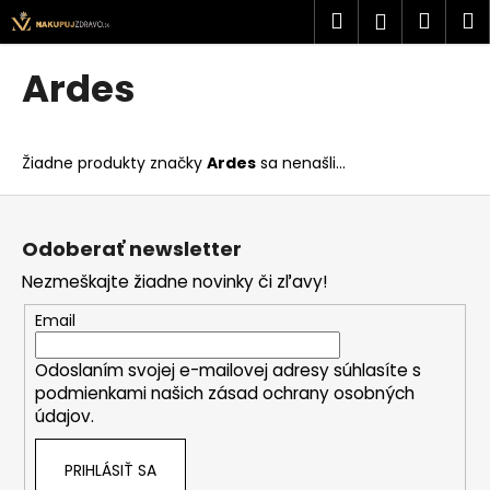
K
Prejsť
Hľadať
Náku
M
Prihlásen
na
o
obsah
Späť
Späť
košík
š
Ardes
í
Č
k
o
Žiadne produkty značky
Ardes
sa nenašli...
p
o
Z
t
á
Odoberať newsletter
r
p
Nezmeškajte žiadne novinky či zľavy!
e
ä
b
t
Email
u
i
j
Odoslaním svojej e-mailovej adresy súhlasíte s
e
podmienkami našich zásad ochrany osobných
e
údajov.
t
e
PRIHLÁSIŤ SA
n