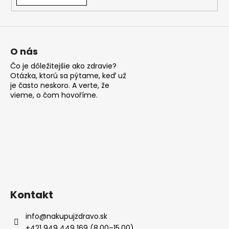
á
j
s
ť
O nás
?
Čo je dôležitejšie ako zdravie?
Otázka, ktorú sa pýtame, keď už
je často neskoro. A verte, že
vieme, o čom hovoříme.
HĽADAŤ
O
d
p
Kontakt
o
r
info
@
nakupujzdravo.sk
ú
+421 949 449 169 (8.00–15.00)