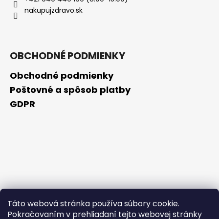
č
nakupujzdravo.sk
a
m
e
OBCHODNÉ PODMIENKY
GOLDWELL
DUALSENSES
Obchodné podmienky
RICH
REPAIR
Poštovné a spôsob platby
BEZOPLACHOVÉ
GDPR
SÉRUM
100ML
(POŠKODENÝ
APLIKÁTOR)
€8,10
Pôvodne:
€13,50
Táto webová stránka používa súbory cookie.
Pokračovaním v prehliadaní tejto webovej stránky