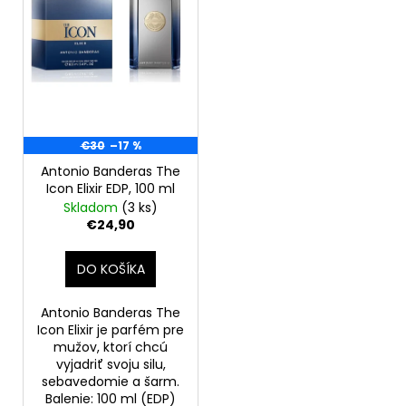
o
r
á
d
o
j
u
d
s
k
u
ť
t
k
?
o
t
€30
–17 %
v
o
Antonio Banderas The
v
Icon Elixir EDP, 100 ml
Skladom
(3 ks)
HĽADAŤ
€24,90
DO KOŠÍKA
O
d
Antonio Banderas The
p
Icon Elixir je parfém pre
o
mužov, ktorí chcú
vyjadriť svoju silu,
r
sebavedomie a šarm.
ú
Balenie: 100 ml (EDP)