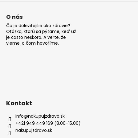
p
€10,90
i
s
O nás
u
Čo je dôležitejšie ako zdravie?
Otázka, ktorú sa pýtame, keď už
je často neskoro. A verte, že
vieme, o čom hovoříme.
Kontakt
info
@
nakupujzdravo.sk
+421 949 449 169 (8.00–15.00)
nakupujzdravo.sk