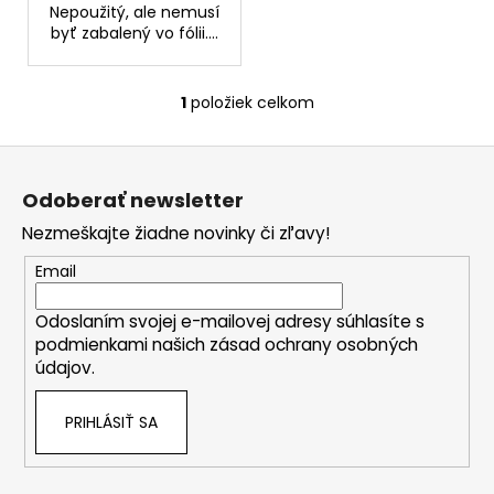
č
Nepoužitý, ale nemusí
a
byť zabalený vo fólii....
m
e
1
položiek celkom
O
v
DAENG
Z
l
GI
MEO
á
á
RI
Odoberať newsletter
d
p
–
a
Nezmeškajte žiadne novinky či zľavy!
OBNOVUJÚCA
ä
KÓREJSKÁ
c
t
BYLINNÁ
Email
i
KÚRA
i
e
SO
Odoslaním svojej e-mailovej adresy súhlasíte s
e
ŽENŠENOM
p
podmienkami našich zásad ochrany osobných
A
r
KERATÍNOM,
údajov.
v
300
k
ML
(EXP.:
PRIHLÁSIŤ SA
y
8/26)
v
€3,99
ý
Pôvodne: