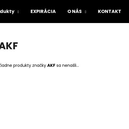
odukty
EXPIRÁCIA
O NÁS
KONTAKT
Čo potrebujete nájsť?
AKF
HĽADAŤ
Žiadne produkty značky
AKF
sa nenašli...
Odporúčame