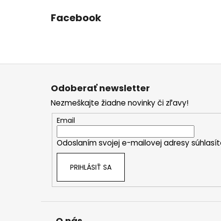
Facebook
Z
á
Odoberať newsletter
p
Nezmeškajte žiadne novinky či zľavy!
ä
t
Email
i
Odoslaním svojej e-mailovej adresy súhlas
e
PRIHLÁSIŤ SA
O nás