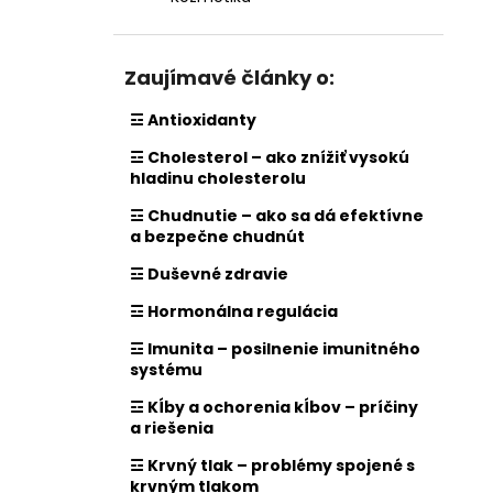
Zaujímavé články o:
☲ Antioxidanty
☲ Cholesterol – ako znížiť vysokú
hladinu cholesterolu
☲ Chudnutie – ako sa dá efektívne
a bezpečne chudnút
☲ Duševné zdravie
☲ Hormonálna regulácia
☲ Imunita – posilnenie imunitného
systému
☲ Kĺby a ochorenia kĺbov – príčiny
a riešenia
☲ Krvný tlak – problémy spojené s
krvným tlakom