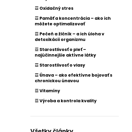
☲ Oxidačný stres
☲ Pamäť a koncentrácia – ako ich
môžete optimalizovať
☲ Pečeň a žlčník – a ich úloha v
detoxikácii organizmu
☲ Starostlivosť o pleť –
najúčinnejšie aktívne látky
☲ Starostlivosť o vlasy
☲ Únava – ako efektívne bojovať s
chronickou únavou
☲ Vitamíny
☲ Výroba a kontrola kvality
Všetky články