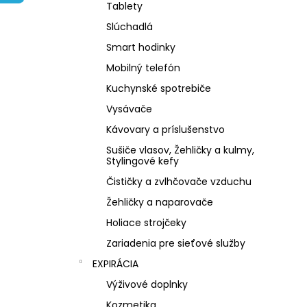
NZ DERMOCOSMETICS KRÉM PROTI
Tablety
PIGMENTOVÝM ŠKVRNÁM –
DERMOKOZMETICKÝ KRÉM NA
Slúchadlá
ZJEDNOTENIE TÓNU PLETI
Smart hodinky
€10,79
Mobilný telefón
Kuchynské spotrebiče
Vysávače
Kávovary a príslušenstvo
Sušiče vlasov, Žehličky a kulmy,
Stylingové kefy
Čističky a zvlhčovače vzduchu
Žehličky a naparovače
Holiace strojčeky
Zariadenia pre sieťové služby
EXPIRÁCIA
Výživové doplnky
Kozmetika