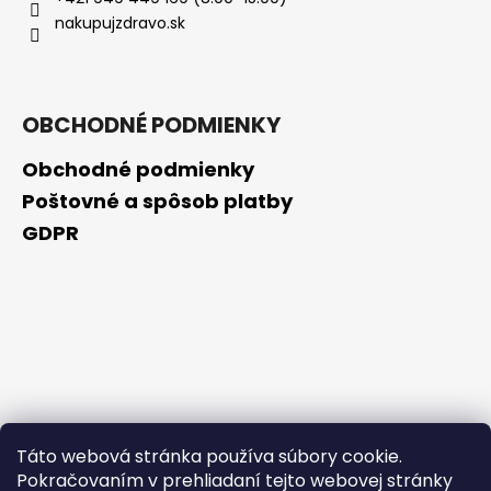
č
nakupujzdravo.sk
a
m
e
OBCHODNÉ PODMIENKY
BEAUTY
OF
Obchodné podmienky
JOSEON
HYDRATAČNÉ
Poštovné a spôsob platby
SÉRUM
GDPR
S
ŽENŠENOM
SPF
50+
PA++++
50
ML,
EXP
6/2026
€6,99
Pôvodne:
€17,99
Táto webová stránka používa súbory cookie.
Pokračovaním v prehliadaní tejto webovej stránky