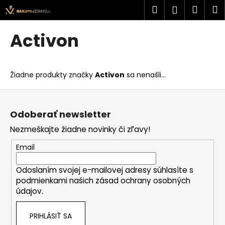
K
Prejsť
Hľadať
Náku
M
Prihlásen
na
o
obsah
Späť
Späť
košík
š
Activon
í
Č
k
o
Žiadne produkty značky
Activon
sa nenašli...
p
o
Z
t
á
Odoberať newsletter
r
p
Nezmeškajte žiadne novinky či zľavy!
e
ä
b
t
Email
u
i
j
Odoslaním svojej e-mailovej adresy súhlasíte s
e
podmienkami našich zásad ochrany osobných
e
údajov.
t
e
PRIHLÁSIŤ SA
n