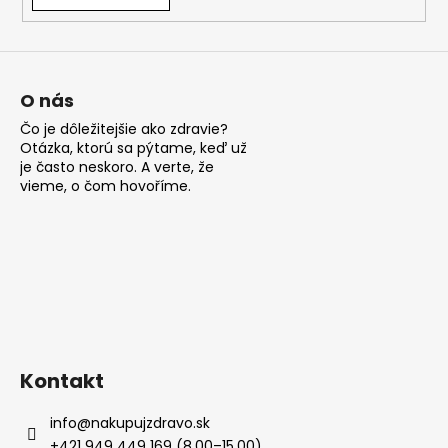
á
j
s
ť
O nás
?
Čo je dôležitejšie ako zdravie?
Otázka, ktorú sa pýtame, keď už
je často neskoro. A verte, že
vieme, o čom hovoříme.
HĽADAŤ
O
d
p
Kontakt
o
r
info
@
nakupujzdravo.sk
ú
+421 949 449 169 (8.00–15.00)