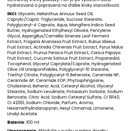
hydratovaná a pripravená na ďalšie kroky starostlivosti.
INCI
: Glycerin, Helianthus Annuus Seed Oil,
Caprylic/Capric Triglyceride, Sucrose Stearate,
Polyglyceryl-4 Caprate, Aqua, Mangifera Indica Seed
Butter, Hydrogenated Ethylhexyl Olivate, Pentylene
Glycol, Aspergillus/Camellia Sinensis Leaf Ferment
Extract, Fragaria Ananassa Fruit Extract, Rubus Idaeus
Fruit Extract, Actinidia Chinensis Fruit Extract, Pyrus Malus
Fruit Extract, Prunus Persica Fruit Extract, Carica Papaya
Fruit Extract, Cucumis Sativus Fruit Extract, Propanediol,
Tocopherol, Glyceryl Caprylate/Caprate, Hydrogenated
Olive Oil Unsaponifiables, Polyglyceryl-10 Stearate,
Triethyl Citrate, Polyglyceryl-6 Behenate, Ceramide NP,
Ceramide AP, Ceramide EOP, Phytosphingosine,
Cholesterol, Behenic Acid, Cetearyl Alcohol, Glyceryl
Stearate, Sodium Levulinate, Potassium Sorbate, Sodium
Benzoate, Citric Acid, Sodium Cetearyl Sulfate, CI 19140,
CI 42051, Sodium Chloride, Parfum, Aroma,
Hexamethylindanopyran, Hexyl Cinnamal, Limonene,
Linalyl Acetate.
Balenie
: 100 ml
Upozornenie
: Skladujte v suchu a mimo dosahu