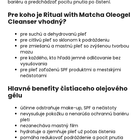
bariéru a predchádzať pocitu pnutia po čistení.
Pre koho je Ritual with Matcha Oleogel
Cleanser vhodný?
pre suchú a dehydrovanú pleť
pre citlivú pleť so sklonom k podráždeniu
pre zmiešanú a mastnú pleť so zvýšenou tvorbou
mazu
pre každého, kto hľadá jemné odličovanie bez
vysušovania
pre pleť zaťaženú SPF produktmi a mestskými
nečistotami
Hlavné benefity čistiaceho olejového
gélu
účinne odstraňuje make-up, SPF a nečistoty
nevysušuje pokožku a nenarúša ochrannú bariéru
pleti
nezanecháva mastný film
hydratuje a zjemňuje pleť už počas čistenia
pomáha redukovať podráždenie a pocit pnutia