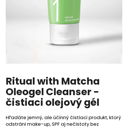
á
j
s
ť
?
HĽADAŤ
Ritual with Matcha
Oleogel Cleanser -
O
d
čistiaci olejový gél
p
o
r
Hľadáte jemný, ale účinný čistiaci produkt, ktorý
ú
odstráni make-up, SPF aj nečistoty bez