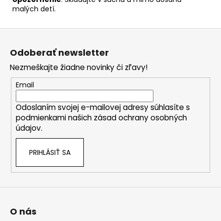
malých detí.
Z
á
Odoberať newsletter
p
Nezmeškajte žiadne novinky či zľavy!
ä
t
Email
i
Odoslaním svojej e-mailovej adresy súhlasíte s
e
podmienkami našich zásad ochrany osobných
údajov.
PRIHLÁSIŤ SA
O nás