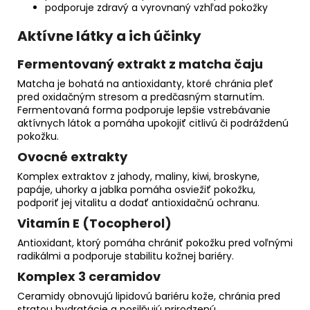
podporuje zdravý a vyrovnaný vzhľad pokožky
Aktívne látky a ich účinky
Fermentovaný extrakt z matcha čaju
Matcha je bohatá na antioxidanty, ktoré chránia pleť
pred oxidačným stresom a predčasným starnutím.
Fermentovaná forma podporuje lepšie vstrebávanie
aktívnych látok a pomáha upokojiť citlivú či podráždenú
pokožku.
Ovocné extrakty
Komplex extraktov z jahody, maliny, kiwi, broskyne,
papáje, uhorky a jablka pomáha osviežiť pokožku,
podporiť jej vitalitu a dodať antioxidačnú ochranu.
Vitamín E (Tocopherol)
Antioxidant, ktorý pomáha chrániť pokožku pred voľnými
radikálmi a podporuje stabilitu kožnej bariéry.
Komplex 3 ceramidov
Ceramidy obnovujú lipidovú bariéru kože, chránia pred
stratou hydratácie a posilňujú prirodzenú