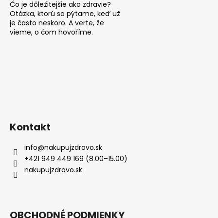
Čo je dôležitejšie ako zdravie?
Otázka, ktorú sa pýtame, keď už
je často neskoro. A verte, že
vieme, o čom hovoříme.
Kontakt
info
@
nakupujzdravo.sk
+421 949 449 169 (8.00–15.00)
nakupujzdravo.sk
OBCHODNÉ PODMIENKY