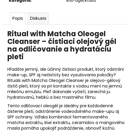
Kategória
:
Anti-age/krása
Popis
Diskusia
Ritual with Matcha Oleogel
Cleanser – čistiaci olejový gél
na odličovanie a hydratáciu
pleti
Hľadáte jemný, ale účinný čistiaci produkt, ktorý odstráni
make-up, SPF aj nečistoty bez vysušovania pokožky?
Rituals with Matcha Oleogel Cleanser je olejovo-gélový
čistič pleti, ktorý sa pri kontakte s vodou mení na jemnú
mliečnu emulziu. Pleť dokonale vyčistí, zanechá ju
hydratovanú, hebkú a bez mastného filmu.
Tento odličovací oleogél je ideálny pre každodenné
čistenie pleti, odstránenie vodeodolného make-upu aj
SPF ochrany. Vďaka kombinácii fermentovaného
matcha extraktu, kiwi extraktu, ceramidov a mangového
masla pomáha upokojiť podráždenie, obnoviť kožnú