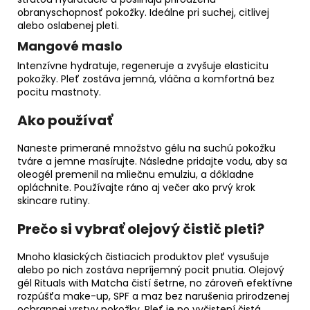
obranyschopnosť pokožky. Ideálne pri suchej, citlivej
alebo oslabenej pleti.
Mangové maslo
Intenzívne hydratuje, regeneruje a zvyšuje elasticitu
pokožky. Pleť zostáva jemná, vláčna a komfortná bez
pocitu mastnoty.
Ako používať
Naneste primerané množstvo gélu na suchú pokožku
tváre a jemne masírujte. Následne pridajte vodu, aby sa
oleogél premenil na mliečnu emulziu, a dôkladne
opláchnite. Používajte ráno aj večer ako prvý krok
skincare rutiny.
Prečo si vybrať olejový čistič pleti?
Mnoho klasických čistiacich produktov pleť vysušuje
alebo po nich zostáva nepríjemný pocit pnutia. Olejový
gél Rituals with Matcha čistí šetrne, no zároveň efektívne
rozpúšťa make-up, SPF a maz bez narušenia prirodzenej
ochrannej vrstvy pokožky. Pleť je po vyčistení čistá,