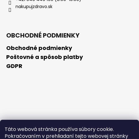
č
nakupujzdravo.sk
a
m
e
OBCHODNÉ PODMIENKY
BIODERMA
PHOTODERM
Obchodné podmienky
BRUME
INVISIBLE
Poštovné a spôsob platby
OPAĽOVACÍ
GDPR
KRÉM
S
MINERÁLNYMI
UV
FILTRAMISPF50+
(150
ML)
€7,50
Pôvodne:
€14,99
Táto webová stránka používa súbory cookie.
Pokračovaním v prehliadaní tejto webovej stránky