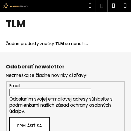
K
Prejsť
Hľadať
Náku
M
Prihlásen
na
o
obsah
Späť
Späť
košík
š
TLM
í
Č
k
o
Žiadne produkty značky
TLM
sa nenašli...
p
o
Z
t
á
Odoberať newsletter
r
p
Nezmeškajte žiadne novinky či zľavy!
e
ä
b
t
Email
u
i
j
Odoslaním svojej e-mailovej adresy súhlasíte s
e
podmienkami našich zásad ochrany osobných
e
údajov.
t
e
PRIHLÁSIŤ SA
n