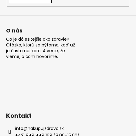
á
j
s
ť
O nás
?
Čo je dôležitejšie ako zdravie?
Otázka, ktorú sa pýtame, keď už
je často neskoro. A verte, že
vieme, o čom hovoříme.
HĽADAŤ
O
d
p
Kontakt
o
r
info
@
nakupujzdravo.sk
ú
+421 949 449 169 (8.00–15.00)