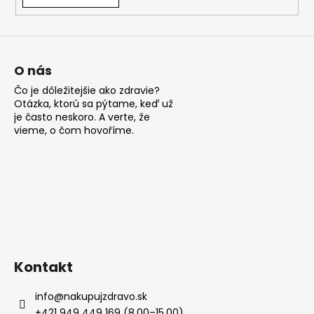
á
j
s
ť
O nás
?
Čo je dôležitejšie ako zdravie?
Otázka, ktorú sa pýtame, keď už
je často neskoro. A verte, že
vieme, o čom hovoříme.
HĽADAŤ
O
d
p
Kontakt
o
r
info
@
nakupujzdravo.sk
ú
+421 949 449 169 (8.00–15.00)