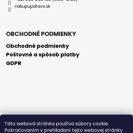
č
nakupujzdravo.sk
a
m
e
OBCHODNÉ PODMIENKY
SUŠENÝ
DRVENÝ
Obchodné podmienky
PESTREC
MARIÁNSKY
Poštovné a spôsob platby
€7,89
GDPR
Táto webová stránka používa súbory cookie.
Pokračovaním v prehliadaní tejto webovej stránky