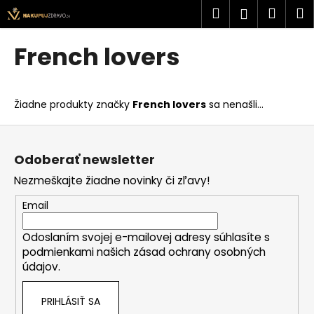
K
Prejsť
Hľadať
Náku
M
Prihlásen
na
o
obsah
Späť
Späť
košík
š
French lovers
í
Č
k
o
Žiadne produkty značky
French lovers
sa nenašli...
p
o
Z
t
á
Odoberať newsletter
r
p
Nezmeškajte žiadne novinky či zľavy!
e
ä
b
t
Email
u
i
j
Odoslaním svojej e-mailovej adresy súhlasíte s
e
podmienkami našich zásad ochrany osobných
e
údajov.
t
e
PRIHLÁSIŤ SA
n