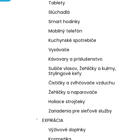
NZ DERMOCOSMETICS KRÉM PROTI
Tablety
PIGMENTOVÝM ŠKVRNÁM –
DERMOKOZMETICKÝ KRÉM NA
Slúchadlá
ZJEDNOTENIE TÓNU PLETI
Smart hodinky
€10,79
Mobilný telefón
Kuchynské spotrebiče
Vysávače
Kávovary a príslušenstvo
Sušiče vlasov, Žehličky a kulmy,
Stylingové kefy
Čističky a zvlhčovače vzduchu
Žehličky a naparovače
Holiace strojčeky
Zariadenia pre sieťové služby
EXPIRÁCIA
Výživové doplnky
Kozmetika