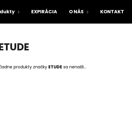
odukty
EXPIRÁCIA
O NÁS
KONTAKT
Čo potrebujete nájsť?
ETUDE
HĽADAŤ
Žiadne produkty značky
ETUDE
sa nenašli...
Odporúčame