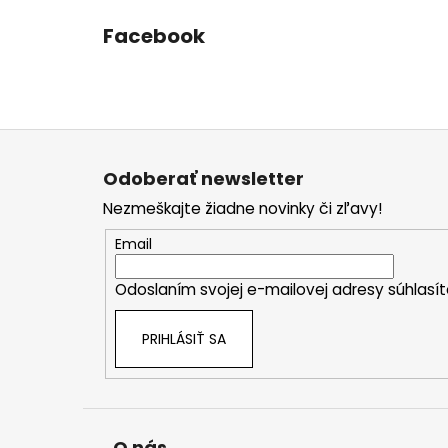
Facebook
Z
á
Odoberať newsletter
p
Nezmeškajte žiadne novinky či zľavy!
ä
t
Email
i
Odoslaním svojej e-mailovej adresy súhlas
e
PRIHLÁSIŤ SA
O nás