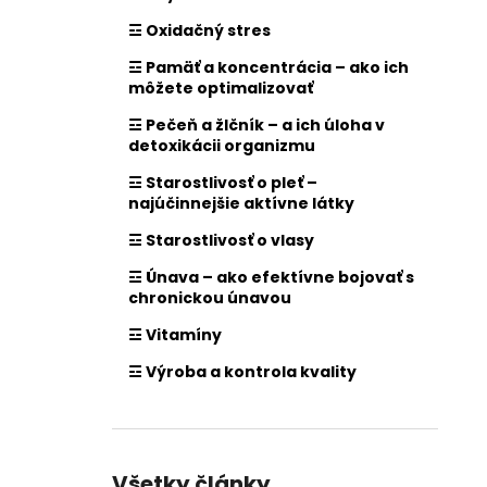
☲ Oxidačný stres
☲ Pamäť a koncentrácia – ako ich
môžete optimalizovať
☲ Pečeň a žlčník – a ich úloha v
detoxikácii organizmu
☲ Starostlivosť o pleť –
najúčinnejšie aktívne látky
☲ Starostlivosť o vlasy
☲ Únava – ako efektívne bojovať s
chronickou únavou
☲ Vitamíny
☲ Výroba a kontrola kvality
Všetky články