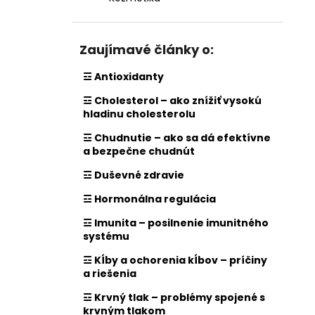
Zaujímavé články o:
☲ Antioxidanty
☲ Cholesterol – ako znížiť vysokú
hladinu cholesterolu
☲ Chudnutie – ako sa dá efektívne
a bezpečne chudnút
☲ Duševné zdravie
☲ Hormonálna regulácia
☲ Imunita – posilnenie imunitného
systému
☲ Kĺby a ochorenia kĺbov – príčiny
a riešenia
☲ Krvný tlak – problémy spojené s
krvným tlakom