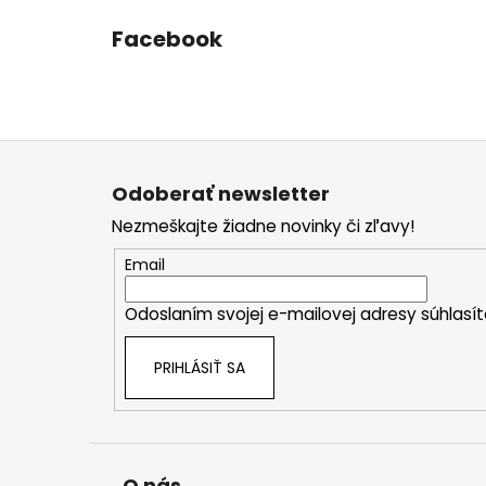
Facebook
Z
á
Odoberať newsletter
p
Nezmeškajte žiadne novinky či zľavy!
ä
t
Email
i
Odoslaním svojej e-mailovej adresy súhlas
e
PRIHLÁSIŤ SA
O nás