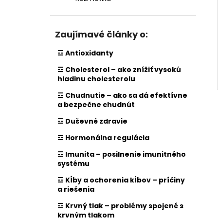
Zaujímavé články o:
☲ Antioxidanty
☲ Cholesterol – ako znížiť vysokú
hladinu cholesterolu
☲ Chudnutie – ako sa dá efektívne
a bezpečne chudnút
☲ Duševné zdravie
☲ Hormonálna regulácia
☲ Imunita – posilnenie imunitného
systému
☲ Kĺby a ochorenia kĺbov – príčiny
a riešenia
☲ Krvný tlak – problémy spojené s
krvným tlakom