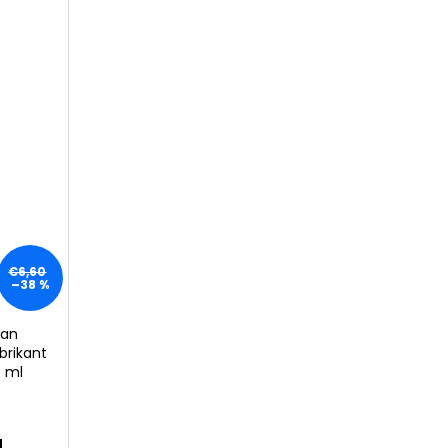
 VITAMIN CODE, RAW
VEGETARIÁNSKYCH
1
€6,60
–38 %
gan
brikant
0 ml