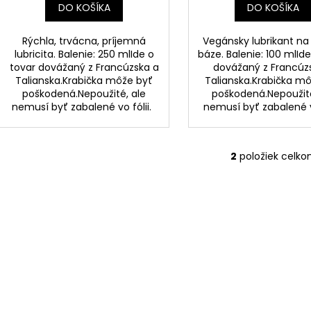
DO KOŠÍKA
DO KOŠÍKA
Rýchla, trvácna, príjemná
Vegánsky lubrikant na
lubricita. Balenie: 250 mlIde o
báze. Balenie: 100 mlId
tovar dovážaný z Francúzska a
dovážaný z Francúz
Talianska.Krabička môže byť
Talianska.Krabička m
poškodená.Nepoužité, ale
poškodená.Nepoužité
nemusí byť zabalené vo fólii.
nemusí byť zabalené vo
2
položiek celk
O
v
l
á
d
a
c
i
e
p