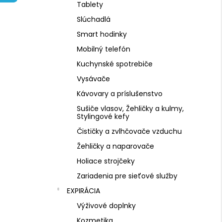
NZ DERMOCOSMETICS KRÉM PROTI
Tablety
PIGMENTOVÝM ŠKVRNÁM –
DERMOKOZMETICKÝ KRÉM NA
Slúchadlá
ZJEDNOTENIE TÓNU PLETI
Smart hodinky
€10,79
Mobilný telefón
Kuchynské spotrebiče
Vysávače
Kávovary a príslušenstvo
Sušiče vlasov, Žehličky a kulmy,
Stylingové kefy
Čističky a zvlhčovače vzduchu
Žehličky a naparovače
Holiace strojčeky
Zariadenia pre sieťové služby
EXPIRÁCIA
Výživové doplnky
Kozmetika