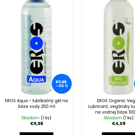
BLOOM ROBBINS GLOWY SKIN
GARDEN OF LIFE
e
i
COLLAGEN GUMMIES 20 TABLIET /
PRENATAL, 90 
p
EXP.2/26
KAPSÚL
s
r
€4,99
€2,99
p
Pôvodne:
€24,95
Pôvodne:
€40,6
o
r
d
o
u
d
k
u
t
k
o
t
v
o
€7,95
v
–30 %
EROS Aqua - lubrikačný gél na
EROS Organic Ve
báze vody 250 ml
Lubricant, vegánsky lu
na vodnej báze 10
Skladom
(1 ks)
Skladom
(1 ks)
€5,56
€4,09