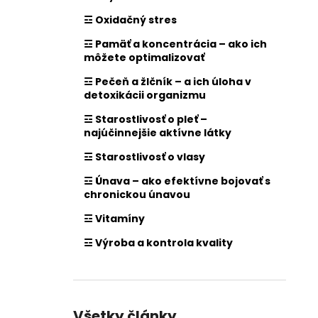
☲ Oxidačný stres
☲ Pamäť a koncentrácia – ako ich
môžete optimalizovať
☲ Pečeň a žlčník – a ich úloha v
detoxikácii organizmu
☲ Starostlivosť o pleť –
najúčinnejšie aktívne látky
☲ Starostlivosť o vlasy
☲ Únava – ako efektívne bojovať s
chronickou únavou
☲ Vitamíny
☲ Výroba a kontrola kvality
Všetky články