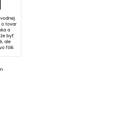
 vodnej
e o tovar
ska a
ôže byť
, ale
 fólii.
om