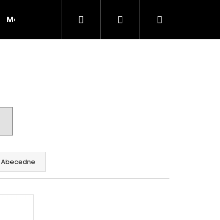
Hľadať
Prihlásenie
Nákupný
Moja objednávka
RADY A INŠPIRÁCIE
košík
Abecedne
Nasledujúce