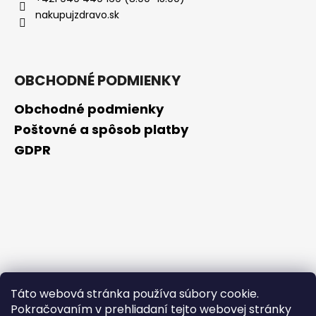
č
nakupujzdravo.sk
a
m
e
OBCHODNÉ PODMIENKY
GARDEN
OF
Obchodné podmienky
LIFE
VITAMIN
Poštovné a spôsob platby
CODE,
GDPR
RAW
PRENATAL,
90
VEGETARIÁNSKYCH
KAPSÚL
€2,99
Pôvodne:
€40,61
Táto webová stránka používa súbory cookie.
Pokračovaním v prehliadaní tejto webovej stránky