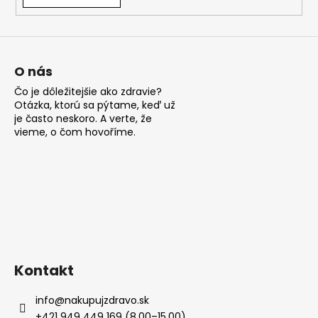
á
j
s
ť
O nás
?
Čo je dôležitejšie ako zdravie?
Otázka, ktorú sa pýtame, keď už
je často neskoro. A verte, že
vieme, o čom hovoříme.
HĽADAŤ
O
d
p
Kontakt
o
r
info
@
nakupujzdravo.sk
ú
+421 949 449 169 (8.00–15.00)