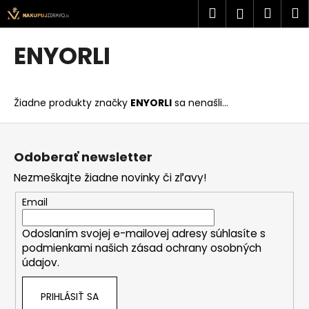
K
Prejsť
Hľadať
Náku
M
Prihlásen
na
o
obsah
Späť
Späť
košík
š
ENYORLI
í
Č
k
o
Žiadne produkty značky
ENYORLI
sa nenašli...
p
o
Z
t
á
Odoberať newsletter
r
p
Nezmeškajte žiadne novinky či zľavy!
e
ä
b
t
Email
u
i
j
Odoslaním svojej e-mailovej adresy súhlasíte s
e
podmienkami našich zásad ochrany osobných
e
údajov.
t
e
PRIHLÁSIŤ SA
n