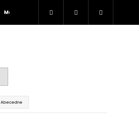
Hľadať
Prihlásenie
Nákupný
Moja objednávka
RADY A INŠPIRÁCIE
košík
Abecedne
Nasledujúce