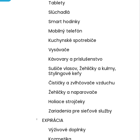
NZ DERMOCOSMETICS ROSACEA –
Tablety
DERMOKOZMETICKÝ KRÉM NA REDUKCIU
ZAČERVENANIA A POSILNENIE CIEVOK
Slúchadlá
€9,99
Smart hodinky
Mobilný telefón
Kuchynské spotrebiče
Vysávače
Kávovary a príslušenstvo
Sušiče vlasov, Žehličky a kulmy,
Stylingové kefy
Čističky a zvlhčovače vzduchu
Žehličky a naparovače
Holiace strojčeky
Zariadenia pre sieťové služby
EXPIRÁCIA
Výživové doplnky
Kozmetika