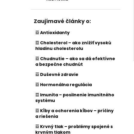
Zaujímavé články o:
☲ Antioxidanty
☲ Cholesterol – ako znížiť vysokú
hladinu cholesterolu
☲ Chudnutie – ako sa dá efektívne
a bezpečne chudnút
☲ Duševné zdravie
☲ Hormonálna regulácia
☲ Imunita – posilnenie imunitného
systému
☲ Kĺby a ochorenia kĺbov – príčiny
a riešenia
☲ Krvný tlak – problémy spojené s
krvným tlakom