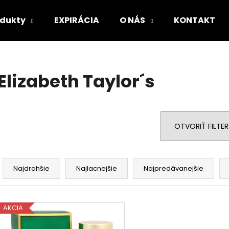
odukty
EXPIRÁCIA
O NÁS
KONTAKT
Čo potrebujete nájsť?
Elizabeth Taylor´s
HĽADAŤ
OTVORIŤ FILTER
Odporúčame
R
a
Najdrahšie
Najlacnejšie
Najpredávanejšie
d
e
V
n
AKCIA
ý
i
p