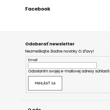
Facebook
Z
á
Odoberať newsletter
p
Nezmeškajte žiadne novinky či zľavy!
ä
t
Email
i
Odoslaním svojej e-mailovej adresy súhlas
e
PRIHLÁSIŤ SA
O nás