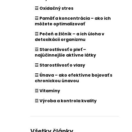
☲ Oxidačný stres
☲ Pamäť a koncentrácia – ako ich
môžete optimalizovať
☲ Pečeň a žlčník – a ich úloha v
detoxikácii organizmu
☲ Starostlivosť o pleť –
najúčinnejšie aktívne látky
☲ Starostlivosť o vlasy
☲ Únava – ako efektívne bojovať s
chronickou únavou
☲ Vitamíny
☲ Výroba a kontrola kvality
Všetky články