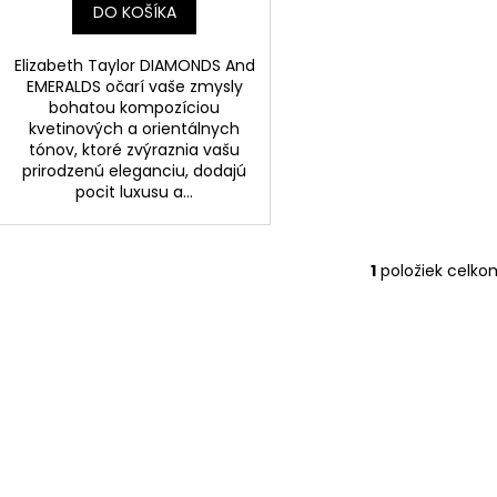
DO KOŠÍKA
Elizabeth Taylor DIAMONDS And
EMERALDS očarí vaše zmysly
bohatou kompozíciou
kvetinových a orientálnych
tónov, ktoré zvýraznia vašu
prirodzenú eleganciu, dodajú
pocit luxusu a...
1
položiek celko
O
v
l
á
d
a
c
i
e