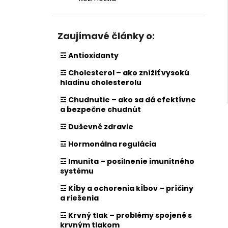
Zaujímavé články o:
☲ Antioxidanty
☲ Cholesterol – ako znížiť vysokú
hladinu cholesterolu
☲ Chudnutie – ako sa dá efektívne
a bezpečne chudnút
☲ Duševné zdravie
☲ Hormonálna regulácia
☲ Imunita – posilnenie imunitného
systému
☲ Kĺby a ochorenia kĺbov – príčiny
a riešenia
☲ Krvný tlak – problémy spojené s
krvným tlakom