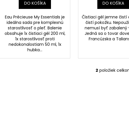
DO KOŠÍKA
DO KOŠÍKA
Eau Précieuse My Essentials je
Čistiaci gél jemne čistí
ideálna sada pre komplexnú
čistí pokožku. Nepouži
starostlivosť o pleť. Balenie
nemusí byť zabalený vo
obsahuje 1x čistiaci gél 200 ml,
Jedná sa o tovar dov
1x starostlivosť proti
Francúzska a Talia
nedokonalostiam 50 ml, 1x
hubka...
2
položiek celk
O
v
l
á
d
a
c
i
e