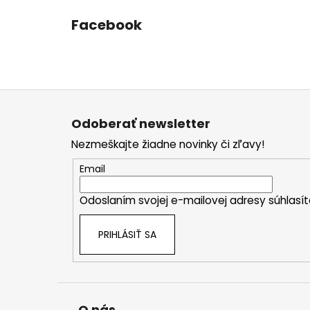
Facebook
Z
á
Odoberať newsletter
p
Nezmeškajte žiadne novinky či zľavy!
ä
t
Email
i
Odoslaním svojej e-mailovej adresy súhlas
e
PRIHLÁSIŤ SA
O nás