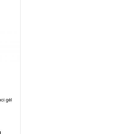
URÓNOVÁ 7% SÉRUM
ci gél