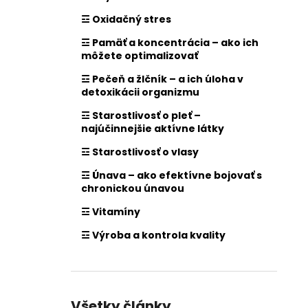
☲ Oxidačný stres
☲ Pamäť a koncentrácia – ako ich
môžete optimalizovať
☲ Pečeň a žlčník – a ich úloha v
detoxikácii organizmu
☲ Starostlivosť o pleť –
najúčinnejšie aktívne látky
☲ Starostlivosť o vlasy
☲ Únava – ako efektívne bojovať s
chronickou únavou
☲ Vitamíny
☲ Výroba a kontrola kvality
Všetky články