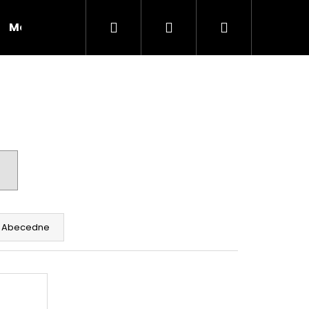
Hľadať
Prihlásenie
Nákupný
Moja objednávka
RADY A INŠPIRÁCIE
košík
Abecedne
Nasledujúce