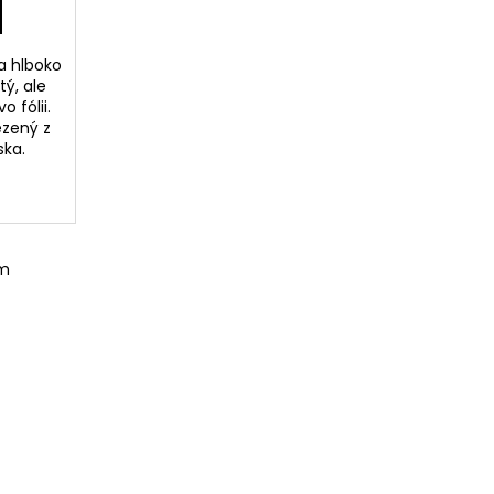
 a hlboko
tý, ale
 fólii.
ezený z
nska.
om