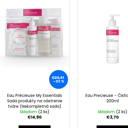
BIODERMA PHOTODERM BRUME
KYSELINA HYAL
e
i
INVISIBLE OPAĽOVACÍ KRÉM S
€10,69
p
MINERÁLNYMI UV FILTRAMISPF50+ (150
s
ML)
r
p
€7,50
o
r
Pôvodne:
€14,99
d
o
u
d
k
u
t
k
o
t
v
o
€22,41
v
–33 %
Eau Précieuse My Essentials
Eau Precieuse - Čistia
Sada produkty na ošetrenie
200ml
tváre (Nekompletná sada)
Skladom
(2 ks)
Skladom
(2 ks)
€14,90
€3,70