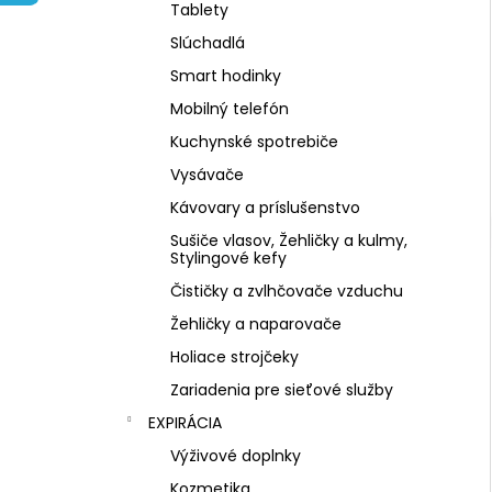
NZ DERMOCOSMETICS KRÉM PROTI
Tablety
PIGMENTOVÝM ŠKVRNÁM –
DERMOKOZMETICKÝ KRÉM NA
Slúchadlá
ZJEDNOTENIE TÓNU PLETI
Smart hodinky
€10,79
Mobilný telefón
Kuchynské spotrebiče
Vysávače
Kávovary a príslušenstvo
Sušiče vlasov, Žehličky a kulmy,
Stylingové kefy
Čističky a zvlhčovače vzduchu
Žehličky a naparovače
Holiace strojčeky
Zariadenia pre sieťové služby
EXPIRÁCIA
Výživové doplnky
Kozmetika