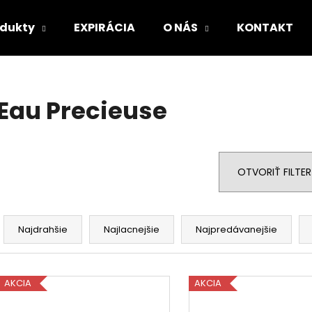
odukty
EXPIRÁCIA
O NÁS
KONTAKT
Čo potrebujete nájsť?
Eau Precieuse
HĽADAŤ
OTVORIŤ FILTER
Odporúčame
R
a
Najdrahšie
Najlacnejšie
Najpredávanejšie
d
e
V
n
AKCIA
AKCIA
ý
i
p