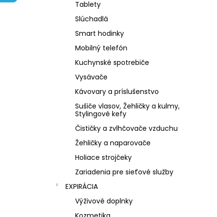
NZ DERMOCOSMETICS ROSACEA –
Tablety
DERMOKOZMETICKÝ KRÉM NA REDUKCIU
ZAČERVENANIA A POSILNENIE CIEVOK
Slúchadlá
€9,99
Smart hodinky
Mobilný telefón
Kuchynské spotrebiče
Vysávače
Kávovary a príslušenstvo
Sušiče vlasov, Žehličky a kulmy,
Stylingové kefy
Čističky a zvlhčovače vzduchu
Žehličky a naparovače
Holiace strojčeky
Zariadenia pre sieťové služby
EXPIRÁCIA
Výživové doplnky
Kozmetika