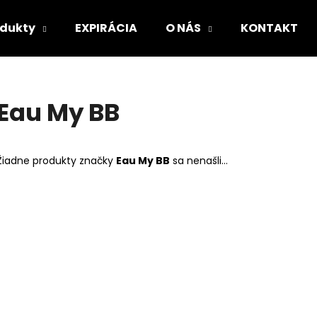
odukty
EXPIRÁCIA
O NÁS
KONTAKT
Čo potrebujete nájsť?
Eau My BB
HĽADAŤ
Žiadne produkty značky
Eau My BB
sa nenašli...
Odporúčame