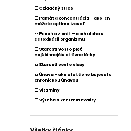
☲ Oxidačný stres
☲ Pamäť a koncentrácia – ako ich
môžete optimalizovať
☲ Pečeň a žlčník – a ich úloha v
detoxikácii organizmu
☲ Starostlivosť o pleť –
najúčinnejšie aktívne látky
☲ Starostlivosť o vlasy
☲ Únava – ako efektívne bojovať s
chronickou únavou
☲ Vitamíny
☲ Výroba a kontrola kvality
Všetky články