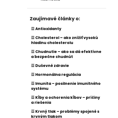
Zaujímavé články o:
☲ Antioxidanty
☲ Cholesterol – ako znížiť vysokú
hladinu cholesterolu
☲ Chudnutie – ako sa dá efektívne
a bezpečne chudnút
☲ Duševné zdravie
☲ Hormonálna regulácia
☲ Imunita – posilnenie imunitného
systému
☲ Kĺby a ochorenia kĺbov – príčiny
a riešenia
☲ Krvný tlak – problémy spojené s
krvným tlakom