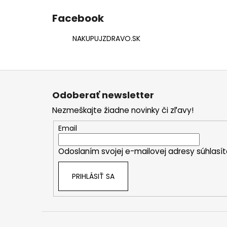
Facebook
NAKUPUJZDRAVO.SK
Z
á
Odoberať newsletter
p
Nezmeškajte žiadne novinky či zľavy!
ä
t
Email
i
Odoslaním svojej e-mailovej adresy súhlas
e
PRIHLÁSIŤ SA