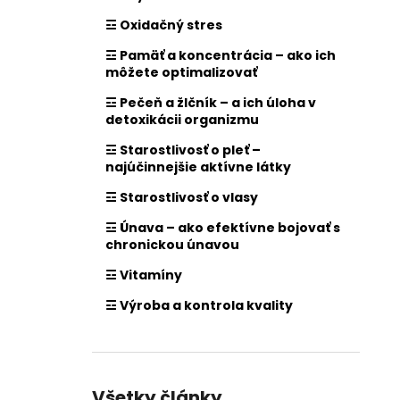
☲ Oxidačný stres
☲ Pamäť a koncentrácia – ako ich
môžete optimalizovať
☲ Pečeň a žlčník – a ich úloha v
detoxikácii organizmu
☲ Starostlivosť o pleť –
najúčinnejšie aktívne látky
☲ Starostlivosť o vlasy
☲ Únava – ako efektívne bojovať s
chronickou únavou
☲ Vitamíny
☲ Výroba a kontrola kvality
Všetky články