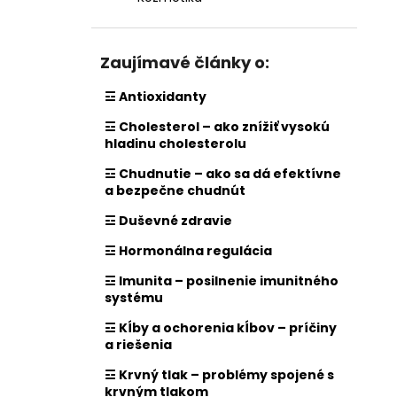
Zaujímavé články o:
☲ Antioxidanty
☲ Cholesterol – ako znížiť vysokú
hladinu cholesterolu
☲ Chudnutie – ako sa dá efektívne
a bezpečne chudnút
☲ Duševné zdravie
☲ Hormonálna regulácia
☲ Imunita – posilnenie imunitného
systému
☲ Kĺby a ochorenia kĺbov – príčiny
a riešenia
☲ Krvný tlak – problémy spojené s
krvným tlakom