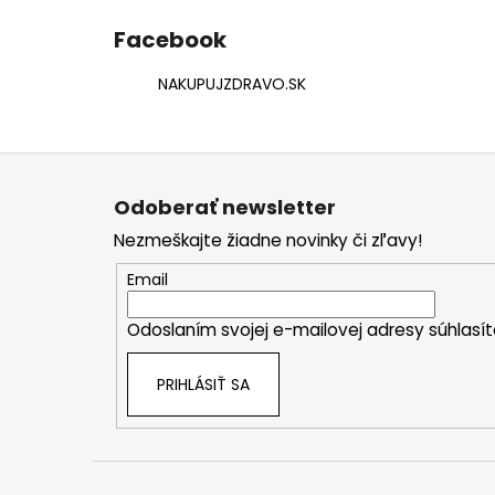
Facebook
NAKUPUJZDRAVO.SK
Z
á
Odoberať newsletter
p
Nezmeškajte žiadne novinky či zľavy!
ä
t
Email
i
Odoslaním svojej e-mailovej adresy súhlas
e
PRIHLÁSIŤ SA