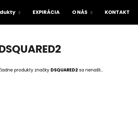
odukty
EXPIRÁCIA
O NÁS
KONTAKT
Čo potrebujete nájsť?
DSQUARED2
HĽADAŤ
Žiadne produkty značky
DSQUARED2
sa nenašli...
Odporúčame