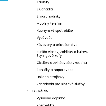
NZ DERMOCOSMETICS KRÉM PROTI
Tablety
PIGMENTOVÝM ŠKVRNÁM –
DERMOKOZMETICKÝ KRÉM NA
Slúchadlá
ZJEDNOTENIE TÓNU PLETI
Smart hodinky
€10,79
Mobilný telefón
Kuchynské spotrebiče
Vysávače
Kávovary a príslušenstvo
Sušiče vlasov, Žehličky a kulmy,
Stylingové kefy
Čističky a zvlhčovače vzduchu
Žehličky a naparovače
Holiace strojčeky
Zariadenia pre sieťové služby
EXPIRÁCIA
Výživové doplnky
Kozmetika