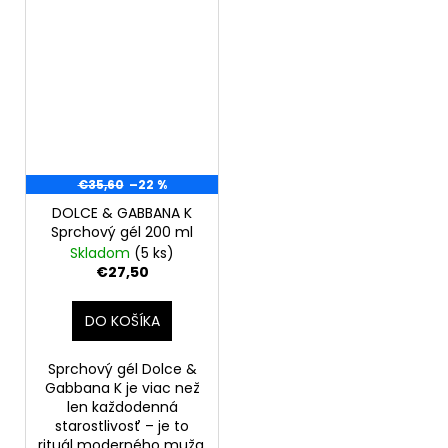
€35,60
–22 %
DOLCE & GABBANA K
Sprchový gél 200 ml
Skladom
(5 ks)
€27,50
DO KOŠÍKA
Sprchový gél Dolce &
Gabbana K je viac než
len každodenná
starostlivosť – je to
rituál moderného muža,