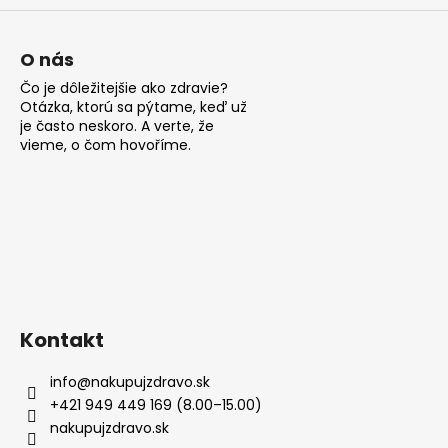
p
i
s
O nás
u
Čo je dôležitejšie ako zdravie?
Otázka, ktorú sa pýtame, keď už
je často neskoro. A verte, že
vieme, o čom hovoříme.
Kontakt
info
@
nakupujzdravo.sk
+421 949 449 169 (8.00–15.00)
nakupujzdravo.sk