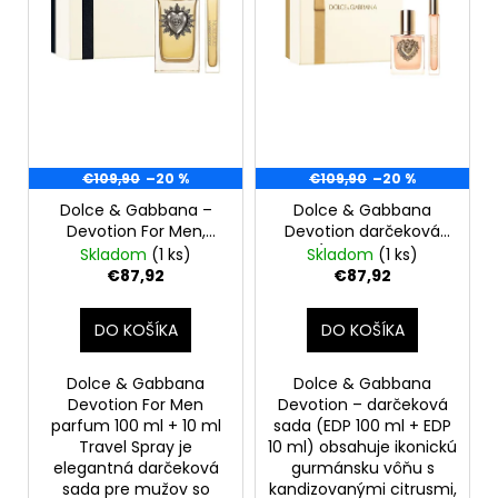
o
r
á
d
o
j
u
d
s
k
u
ť
t
k
?
o
t
€109,90
–20 %
€109,90
–20 %
v
o
Dolce & Gabbana –
Dolce & Gabbana
v
Devotion For Men,
Devotion darčeková
parfum 100 ml + 10 ml
sada (EDP 100 ml + EDP
Skladom
(1 ks)
Skladom
(1 ks)
HĽADAŤ
travel spray
10 ml)-Rozbalený (ale
€87,92
€87,92
(Darčeková sada pre
plný)
mužov) - poškodená
DO KOŠÍKA
DO KOŠÍKA
krabica
O
d
Dolce & Gabbana
Dolce & Gabbana
p
Devotion For Men
Devotion – darčeková
o
parfum 100 ml + 10 ml
sada (EDP 100 ml + EDP
Travel Spray je
10 ml) obsahuje ikonickú
r
elegantná darčeková
gurmánsku vôňu s
ú
sada pre mužov so
kandizovanými citrusmi,