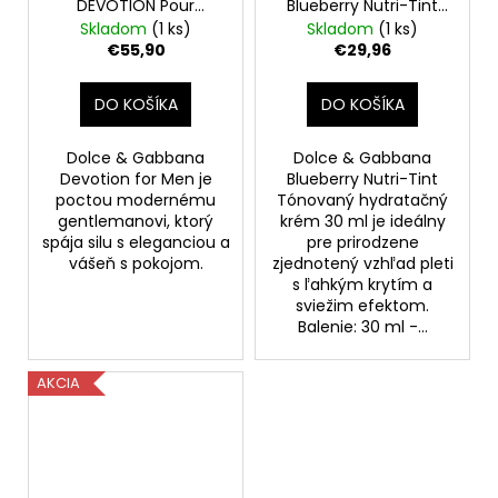
DEVOTION Pour
Blueberry Nutri-Tint
Homme EDP, 50 ml
Tónovaný hydratačný
Skladom
(1 ks)
Skladom
(1 ks)
krém 21W 30 ml
€55,90
€29,96
DO KOŠÍKA
DO KOŠÍKA
Dolce & Gabbana
Dolce & Gabbana
Devotion for Men je
Blueberry Nutri-Tint
poctou modernému
Tónovaný hydratačný
gentlemanovi, ktorý
krém 30 ml je ideálny
spája silu s eleganciou a
pre prirodzene
vášeň s pokojom.
zjednotený vzhľad pleti
s ľahkým krytím a
sviežim efektom.
Balenie: 30 ml -...
AKCIA