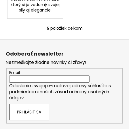
ktorý si je vedomý svojej
sily aj elegancie.
5
položiek celkom
O
v
Z
l
á
á
Odoberať newsletter
d
p
a
Nezmeškajte žiadne novinky či zľavy!
ä
c
t
Email
i
i
e
Odoslaním svojej e-mailovej adresy súhlasíte s
e
p
podmienkami našich zásad ochrany osobných
r
údajov.
v
k
PRIHLÁSIŤ SA
y
v
ý