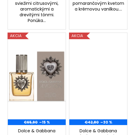
č
sviežimi citrusovými,
pomarančovým kvetom
a
aromatickými a
a krémovou vanilkou....
m
drevitými tónmi.
e
Ponúka...
AKCIA
AKCIA
FRUDIA
GREEN
GRAPE
PORE
CONTROL
MASK
–
ČISTIACA
A
SŤAHUJÚCA
PLEŤOVÁ
MASKA,
20
ML
€0,50
Pôvodne:
€65,90
–15 %
€42,80
–30 %
€2,20
Dolce & Gabbana
Dolce & Gabbana