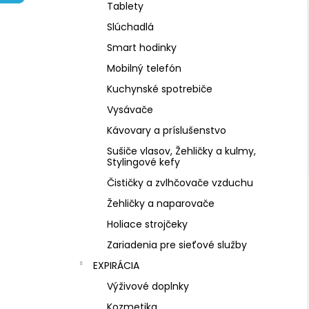
NZ DERMOCOSMETICS KRÉM PROTI
Tablety
PIGMENTOVÝM ŠKVRNÁM –
DERMOKOZMETICKÝ KRÉM NA
Slúchadlá
ZJEDNOTENIE TÓNU PLETI
Smart hodinky
€10,79
Mobilný telefón
Kuchynské spotrebiče
Vysávače
Kávovary a príslušenstvo
Sušiče vlasov, Žehličky a kulmy,
Stylingové kefy
Čističky a zvlhčovače vzduchu
Žehličky a naparovače
Holiace strojčeky
Zariadenia pre sieťové služby
EXPIRÁCIA
Výživové doplnky
Kozmetika