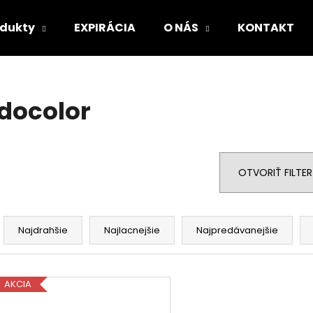
odukty
EXPIRÁCIA
O NÁS
KONTAKT
Čo potrebujete nájsť?
docolor
HĽADAŤ
OTVORIŤ FILTER
Odporúčame
R
a
Najdrahšie
Najlacnejšie
Najpredávanejšie
d
e
V
n
AKCIA
ý
i
p