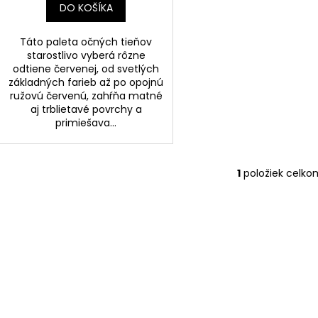
DO KOŠÍKA
Táto paleta očných tieňov
starostlivo vyberá rôzne
odtiene červenej, od svetlých
základných farieb až po opojnú
ružovú červenú, zahŕňa matné
aj trblietavé povrchy a
primiešava...
1
položiek celko
O
v
l
á
d
a
c
i
e