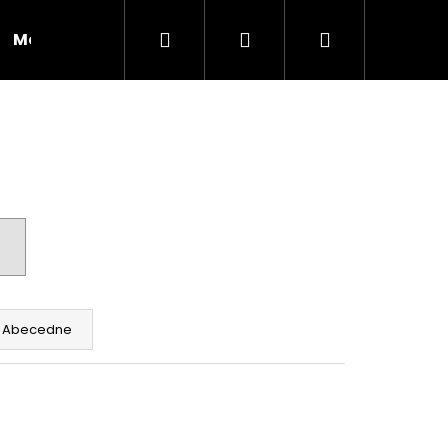
Hľadať
Prihlásenie
Nákupný
Moja objednávka
RADY A INŠPIRÁCIE
košík
Abecedne
Nasledujúce