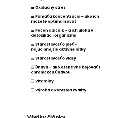
☲ Oxidačný stres
☲ Pamäť a koncentrácia – ako ich
môžete optimalizovať
☲ Pečeň a žlčník – a ich úloha v
detoxikácii organizmu
☲ Starostlivosť o pleť –
najúčinnejšie aktívne látky
☲ Starostlivosť o vlasy
☲ Únava – ako efektívne bojovať s
chronickou únavou
☲ Vitamíny
☲ Výroba a kontrola kvality
Všetky články