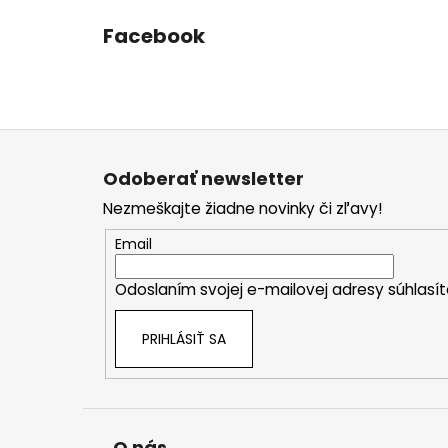
Facebook
Z
á
Odoberať newsletter
p
Nezmeškajte žiadne novinky či zľavy!
ä
t
Email
i
Odoslaním svojej e-mailovej adresy súhlas
e
PRIHLÁSIŤ SA
O nás