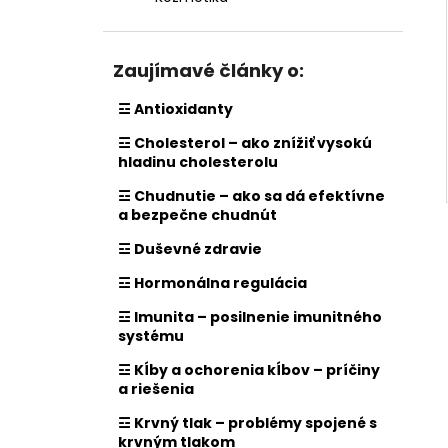
Zaujímavé články o:
☲ Antioxidanty
☲ Cholesterol – ako znížiť vysokú
hladinu cholesterolu
☲ Chudnutie – ako sa dá efektívne
a bezpečne chudnút
☲ Duševné zdravie
☲ Hormonálna regulácia
☲ Imunita – posilnenie imunitného
systému
☲ Kĺby a ochorenia kĺbov – príčiny
a riešenia
☲ Krvný tlak – problémy spojené s
krvným tlakom