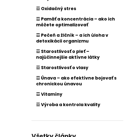
☲ Oxidačný stres
☲ Pamäť a koncentrácia – ako ich
môžete optimalizovať
☲ Pečeň a žlčník – a ich úloha v
detoxikácii organizmu
☲ Starostlivosť o pleť –
najúčinnejšie aktívne látky
☲ Starostlivosť o vlasy
☲ Únava – ako efektívne bojovať s
chronickou únavou
☲ Vitamíny
☲ Výroba a kontrola kvality
Všetky články