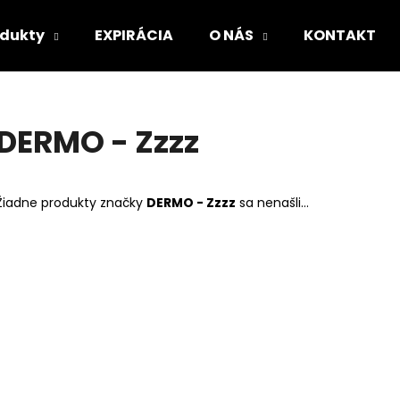
odukty
EXPIRÁCIA
O NÁS
KONTAKT
Čo potrebujete nájsť?
DERMO - Zzzz
HĽADAŤ
Žiadne produkty značky
DERMO - Zzzz
sa nenašli...
Odporúčame