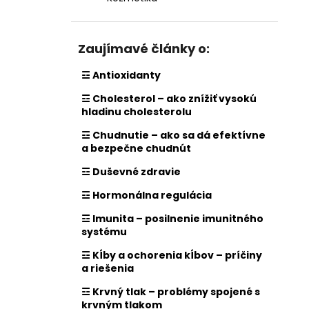
Zaujímavé články o:
☲ Antioxidanty
☲ Cholesterol – ako znížiť vysokú
hladinu cholesterolu
☲ Chudnutie – ako sa dá efektívne
a bezpečne chudnút
☲ Duševné zdravie
☲ Hormonálna regulácia
☲ Imunita – posilnenie imunitného
systému
☲ Kĺby a ochorenia kĺbov – príčiny
a riešenia
☲ Krvný tlak – problémy spojené s
krvným tlakom