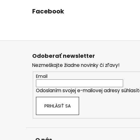
Facebook
Z
á
Odoberať newsletter
p
Nezmeškajte žiadne novinky či zľavy!
ä
t
Email
i
Odoslaním svojej e-mailovej adresy súhlas
e
PRIHLÁSIŤ SA
O nás