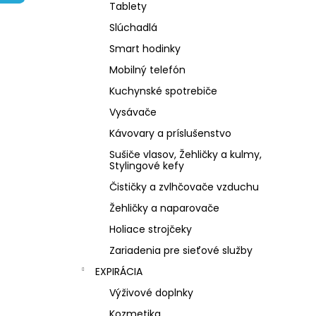
NZ DERMOCOSMETICS ROSACEA –
Tablety
DERMOKOZMETICKÝ KRÉM NA REDUKCIU
ZAČERVENANIA A POSILNENIE CIEVOK
Slúchadlá
€9,99
Smart hodinky
Mobilný telefón
Kuchynské spotrebiče
Vysávače
Kávovary a príslušenstvo
Sušiče vlasov, Žehličky a kulmy,
Stylingové kefy
Čističky a zvlhčovače vzduchu
Žehličky a naparovače
Holiace strojčeky
Zariadenia pre sieťové služby
EXPIRÁCIA
Výživové doplnky
Kozmetika