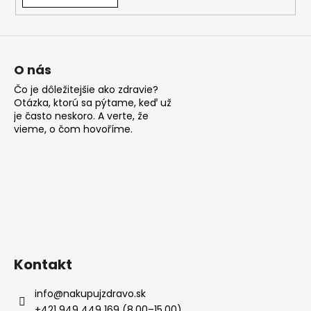
á
j
s
ť
O nás
?
Čo je dôležitejšie ako zdravie?
Otázka, ktorú sa pýtame, keď už
je často neskoro. A verte, že
vieme, o čom hovoříme.
HĽADAŤ
O
d
p
Kontakt
o
r
info
@
nakupujzdravo.sk
ú
+421 949 449 169 (8.00–15.00)