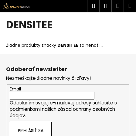
K
Prejsť
Hľadať
Náku
M
Prihlásen
na
o
obsah
Späť
Späť
košík
š
DENSITEE
í
Č
k
o
Žiadne produkty značky
DENSITEE
sa nenašli...
p
o
Z
t
á
Odoberať newsletter
r
p
Nezmeškajte žiadne novinky či zľavy!
e
ä
b
t
Email
u
i
j
Odoslaním svojej e-mailovej adresy súhlasíte s
e
podmienkami našich zásad ochrany osobných
e
údajov.
t
e
PRIHLÁSIŤ SA
n