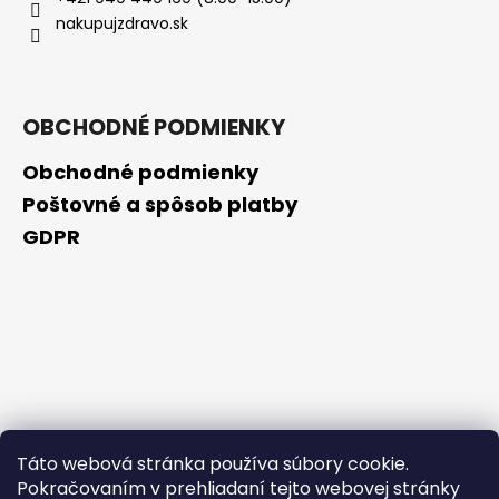
č
nakupujzdravo.sk
a
m
e
OBCHODNÉ PODMIENKY
LA
ROCHE-
Obchodné podmienky
POSAY
SÉRUM
Poštovné a spôsob platby
B5
GDPR
PROTI
VRÁSKÁM
PRE
CITLIVÚ
PLEŤ,
10
ML
€4,20
Pôvodne:
€10,90
Táto webová stránka používa súbory cookie.
Pokračovaním v prehliadaní tejto webovej stránky