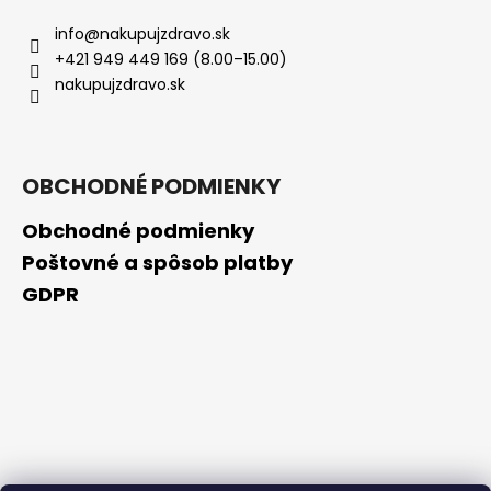
č
a
info
@
nakupujzdravo.sk
m
+421 949 449 169 (8.00–15.00)
e
nakupujzdravo.sk
BIODERMA
PHOTODERM
AFTER
OBCHODNÉ PODMIENKY
SUN,
200
Obchodné podmienky
ML
Poštovné a spôsob platby
€2,77
Pôvodne:
GDPR
€15,90