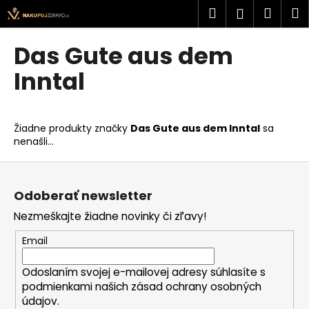
K
Prejsť
Hľadať
Náku
M
Prihlásen
na
o
obsah
Späť
Späť
košík
š
Das Gute aus dem
í
Č
Inntal
k
o
p
o
Žiadne produkty značky
Das Gute aus dem Inntal
sa
nenašli...
t
r
Z
e
á
Odoberať newsletter
b
p
u
Nezmeškajte žiadne novinky či zľavy!
ä
j
t
Email
e
i
t
Odoslaním svojej e-mailovej adresy súhlasíte s
e
podmienkami našich zásad ochrany osobných
e
údajov.
n