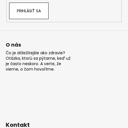
á
PRIHLÁSIŤ SA
j
s
ť
?
O nás
Čo je dôležitejšie ako zdravie?
Otázka, ktorú sa pýtame, keď už
je často neskoro. A verte, že
HĽADAŤ
vieme, o čom hovoříme.
O
d
p
o
r
ú
Kontakt