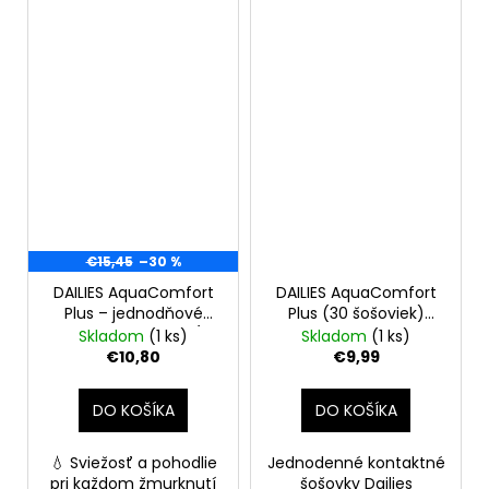
€15,45
–30 %
DAILIES AquaComfort
DAILIES AquaComfort
Plus – jednodňové
Plus (30 šošoviek)
kontaktné šošovky (30
-2.50
Skladom
(1 ks)
Skladom
(1 ks)
ks, −9,00 D)
€10,80
€9,99
DO KOŠÍKA
DO KOŠÍKA
💧 Sviežosť a pohodlie
Jednodenné kontaktné
pri každom žmurknutí
šošovky Dailies