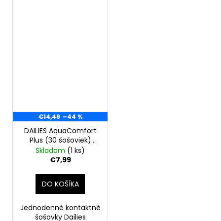
€14,49
–44 %
DAILIES AquaComfort
Plus (30 šošoviek)
+4.50
Skladom
(1 ks)
€7,99
DO KOŠÍKA
Jednodenné kontaktné
šošovky Dailies