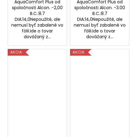
AquaComfort Plus od
AquaComfort Plus od
spoločnosti Alcon. -2,00
spoločnosti Alcon. -3.00
B.C.:8.7
B.C.:8.7
DIA:14,0Nepoužité, ale
DIA:14,0Nepoužité, ale
nemusí byť zabalené vo
nemusí byť zabalené vo
fólii.Ide o tovar
fólii.Ide o tovar
dovážaný z...
dovážaný z...
AKCIA
AKCIA