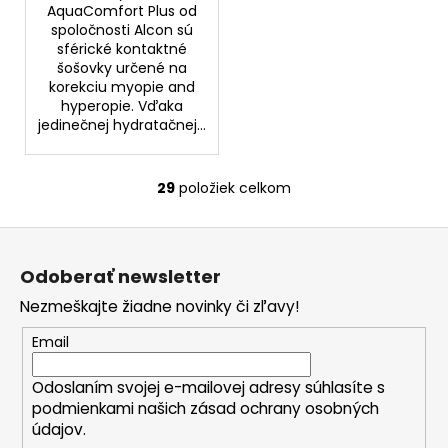
AquaComfort Plus od
spoločnosti Alcon sú
sférické kontaktné
šošovky určené na
korekciu myopie and
hyperopie. Vďaka
jedinečnej hydratačnej...
29
položiek celkom
O
v
Z
l
á
á
Odoberať newsletter
d
p
a
Nezmeškajte žiadne novinky či zľavy!
ä
c
t
Email
i
i
e
Odoslaním svojej e-mailovej adresy súhlasíte s
e
p
podmienkami našich zásad ochrany osobných
r
údajov.
v