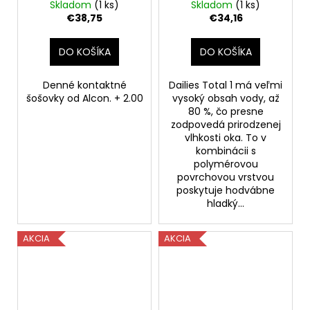
šošovky 90ks +1.00
Skladom
(1 ks)
Skladom
(1 ks)
€38,75
€34,16
DO KOŠÍKA
DO KOŠÍKA
Denné kontaktné
Dailies Total 1 má veľmi
šošovky od Alcon. + 2.00
vysoký obsah vody, až
80 %, čo presne
zodpovedá prirodzenej
vlhkosti oka. To v
kombinácii s
polymérovou
povrchovou vrstvou
poskytuje hodvábne
hladký...
AKCIA
AKCIA