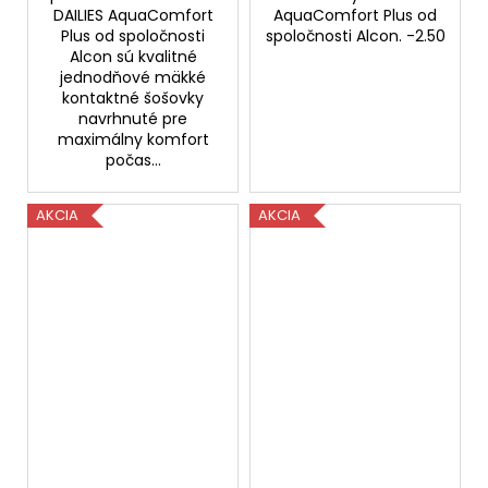
DAILIES AquaComfort
AquaComfort Plus od
Plus od spoločnosti
spoločnosti Alcon. -2.50
Alcon sú kvalitné
jednodňové mäkké
kontaktné šošovky
navrhnuté pre
maximálny komfort
počas...
AKCIA
AKCIA