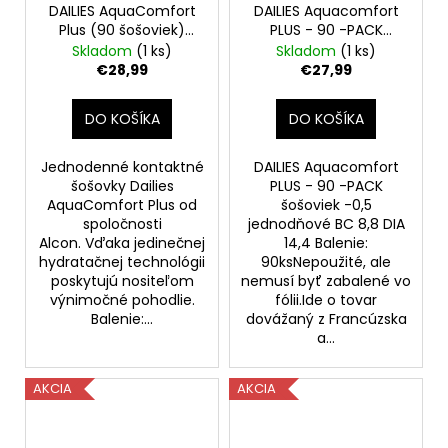
DAILIES AquaComfort
DAILIES Aquacomfort
Plus (90 šošoviek)
PLUS - 90 -PACK
+2.50
šošoviek -0,5
Skladom
(1 ks)
Skladom
(1 ks)
jednodňové
€28,99
€27,99
DO KOŠÍKA
DO KOŠÍKA
Jednodenné kontaktné
DAILIES Aquacomfort
šošovky Dailies
PLUS - 90 -PACK
AquaComfort Plus od
šošoviek -0,5
spoločnosti
jednodňové BC 8,8 DIA
Alcon. Vďaka jedinečnej
14,4 Balenie:
hydratačnej technológii
90ksNepoužité, ale
poskytujú nositeľom
nemusí byť zabalené vo
výnimočné pohodlie.
fólii.Ide o tovar
Balenie:...
dovážaný z Francúzska
a...
AKCIA
AKCIA