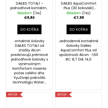
DAILIES TOTAL1 –
DAILIES AquaComfort
jednodňové kontaktné
Plus (30 šošoviek)
šošovky (30 ks)(PWR):
-1.50
Skladom
(1 ks)
Skladom
(1 ks)
+4.25,(BC): 8.5, (DIA):
€9,80
€7,99
14.1
DO KOŠÍKA
DO KOŠÍKA
ontaktné šošovky
Jednodenné kontaktné
DAILIES TOTAL1 od
šošovky Dailies
značky Alcon
AquaComfort Plus od
predstavujú prémiové
spoločnosti Alcon. -1,50
jednodňové šošovky s
BC: 8,7 DIA: 14,0
výnimočným
komfortom nosenia
počas celého dňa.
Využívajú pokročilú
technológiu Water...
AKCIA
AKCIA