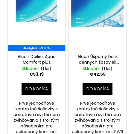
o
r
á
d
o
j
u
d
s
k
u
ť
t
k
?
o
t
€75,89
–29 %
v
o
Alcon Dailies Aqua
Alcon Úsporný balík
v
Comfort plus
denných šošoviek
jednodňové kontaktné
Dailies, 2 x 90 ks -4.50
Skladom
(1 ks)
Skladom
(1 ks)
HĽADAŤ
šošovky, 2 x 90 ks -3,25
€53,19
€42,55
DO KOŠÍKA
DO KOŠÍKA
O
d
Prvé jednodňové
Prvé jednodňové
p
kontaktné šošovky s
kontaktné šošovky s
o
unikátnym systémom
unikátnym systémom
zvlhčovania s trojitým
zvlhčovania s trojitým
r
pôsobením pre
pôsobením pre
ú
celodenný komfort.
celodenný komfort. PWR