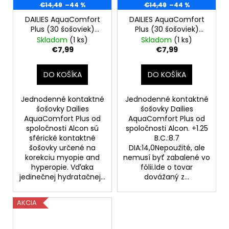
€14,49
–44 %
€14,49
–44 %
DAILIES AquaComfort
DAILIES AquaComfort
Plus (30 šošoviek)
Plus (30 šošoviek)
-4.50
+1.25
Skladom
(1 ks)
Skladom
(1 ks)
€7,99
€7,99
DO KOŠÍKA
DO KOŠÍKA
Jednodenné kontaktné
Jednodenné kontaktné
šošovky Dailies
šošovky Dailies
AquaComfort Plus od
AquaComfort Plus od
spoločnosti Alcon sú
spoločnosti Alcon. +1.25
sférické kontaktné
B.C.:8.7
šošovky určené na
DIA:14,0Nepoužité, ale
korekciu myopie and
nemusí byť zabalené vo
hyperopie. Vďaka
fólii.Ide o tovar
jedinečnej hydratačnej...
dovážaný z...
AKCIA