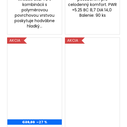
kombinácii s
celodenný komfort. PWR
polymérovou
+5.25 BC 8,7 DIA 14,0
povrchovou vrstvou
Balenie: 90 ks
poskytuje hodvábne
hladký...
AKCIA
AKCIA
€39,99
–27 %