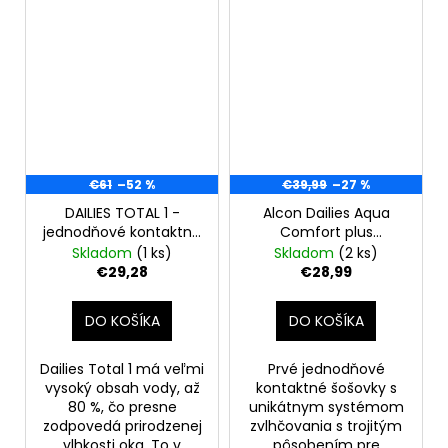
€61
–52 %
€39,99
–27 %
DAILIES TOTAL 1 -
Alcon Dailies Aqua
jednodňové kontaktné
Comfort plus
šošovky 90ks +1.75
jednodňové kontaktné
Skladom
(1 ks)
Skladom
(2 ks)
POŠKODENÁ KRABIČKA
šošovky, 90 ks +5.25
€29,28
€28,99
DO KOŠÍKA
DO KOŠÍKA
Dailies Total 1 má veľmi
Prvé jednodňové
vysoký obsah vody, až
kontaktné šošovky s
80 %, čo presne
unikátnym systémom
zodpovedá prirodzenej
zvlhčovania s trojitým
vlhkosti oka. To v
pôsobením pre