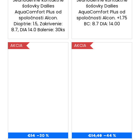
Jednodenné kontaktné
Jednodenné kontaktné
šošovky Dailies
šošovky Dailies
AquaComfort Plus od
AquaComfort Plus od
spoločnosti Alcon.
spoločnosti Alcon. +1.75
Dioptrie: 1.5, Zakrivenie:
BC: 8.7 DIA: 14.00
8.7, DIA 14.0 Balenie: 30ks
AKCIA
AKCIA
€14
–30 %
€14,49
–44 %