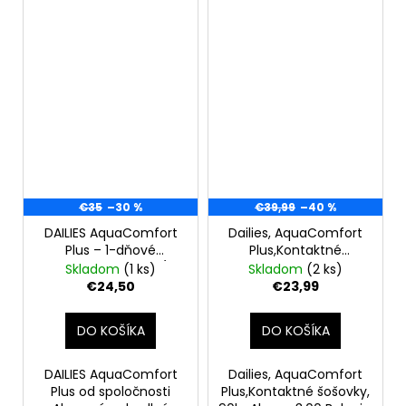
€35
–30 %
€39,99
–40 %
DAILIES AquaComfort
Dailies, AquaComfort
Plus – 1-dňové
Plus,Kontaktné
kontaktné šošovky (90
šošovky, 90ks,-3,00
Skladom
(1 ks)
Skladom
(2 ks)
ks)
€24,50
€23,99
DO KOŠÍKA
DO KOŠÍKA
DAILIES AquaComfort
Dailies, AquaComfort
Plus od spoločnosti
Plus,Kontaktné šošovky,