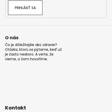
k
PRIHLÁSIŤ SA
y
v
ý
p
i
s
O nás
u
Čo je dôležitejšie ako zdravie?
Otázka, ktorú sa pýtame, keď už
je často neskoro. A verte, že
vieme, o čom hovoříme.
Kontakt