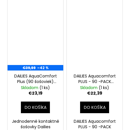
€39,99
–42 %
DAILIES AquaComfort
DAILIES Aquacomfort
Plus (90 šošoviek)
PLUS - 90 -PACK
+2.25
šošoviek +1,25
Skladom
(1 ks)
Skladom
(1 ks)
jednodňové
€23,19
€22,39
DO KOŠÍKA
DO KOŠÍKA
Jednodenné kontaktné
DAILIES Aquacomfort
šošovky Dailies
PLUS - 90 -PACK