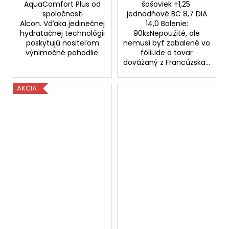
AquaComfort Plus od
šošoviek +1,25
spoločnosti
jednodňové BC 8,7 DIA
Alcon. Vďaka jedinečnej
14,0 Balenie:
hydratačnej technológii
90ksNepoužité, ale
poskytujú nositeľom
nemusí byť zabalené vo
výnimočné pohodlie.
fólii.Ide o tovar
dovážaný z Francúzska...
AKCIA