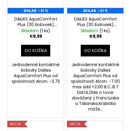
€14,49
–31 %
€14,49
–31 %
DAILIES AquaComfort
DAILIES AquaComfort
Plus (30 šošoviek)
Plus (30 šošoviek)
-2.75
multifocal -7.00
Skladom
(1 ks)
Skladom
(1 ks)
€9,99
€9,99
DO KOŠÍKA
DO KOŠÍKA
Jednodenné kontaktné
Jednodenné kontaktné
šošovky Dailies
šošovky Dailies
AquaComfort Plus od
AquaComfort Plus od
spoločnosti Alcon. -2.75
spoločnosti Alcon. -7.00
max add +2.00 B.C.:8.7
DIA:14,0Ide o tovar
dovážaný z Francúzska
a Talianska.Krabička
môže...
AKCIA
AKCIA