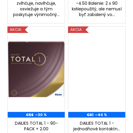
č
zvlhčuje, navlhčuje,
-4.50 Balenie: 2 x 90
a
osviežuje a tým
ksNepoužitý, ale nemusí
m
poskytuje výnimočný...
byť zabalený vo...
e
AKCIA
AKCIA
BIODERMA
SÉBIUM
H2O
MICELÁRNA
VODA
PRE
ZMIEŠANÚ/MASTNÚ
PLEŤ
500
ML
€5,90
Pôvodne:
€14,99
€56
–30 %
€61
–44 %
DAILIES TOTAL 1 - 90-
DAILIES TOTAL 1 -
PACK + 2.00
jednodňové kontaktné