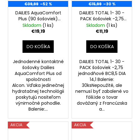
€39,99
–52 %
€15,99
–30 %
DAILIES AquaComfort
DAILIES TOTAL 1- 30 -
Plus (90 šošoviek)
PACK šošoviek -2,75
-3,75-poškodená
jednodňové
Skladom
(1 ks)
Skladom
(1 ks)
krabica
€19,19
€11,19
DO KOŠÍKA
DO KOŠÍKA
Jednodenné kontaktné
DAILIES TOTAL 1- 30 -
šošovky Dailies
PACK šošoviek -2,75
AquaComfort Plus od
jednodňové BC8,5 DIA
spoločnosti
14,1 Balenie:
Alcon. Vďaka jedinečnej
30ksNepoužité, ale
hydratačnej technológii
nemusí byť zabalené vo
poskytujú nositeľom
fólii.Ide o tovar
výnimočné pohodlie.
dovážaný z Francúzska
Balenie:...
a...
AKCIA
AKCIA