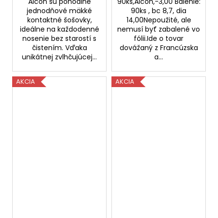
Alcon sú pohodlné
90ks,Alcon,-3,00 Balenie:
jednodňové mäkké
90ks , bc 8,7, dia
kontaktné šošovky,
14,00Nepoužité, ale
ideálne na každodenné
nemusí byť zabalené vo
nosenie bez starostí s
fólii.Ide o tovar
čistením. Vďaka
dovážaný z Francúzska
unikátnej zvlhčujúcej...
a...
AKCIA
AKCIA