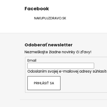
Facebook
NAKUPUJZDRAVO.SK
Z
á
Odoberať newsletter
p
Nezmeškajte žiadne novinky či zľavy!
ä
t
Email
i
Odoslaním svojej e-mailovej adresy súhlas
e
PRIHLÁSIŤ SA