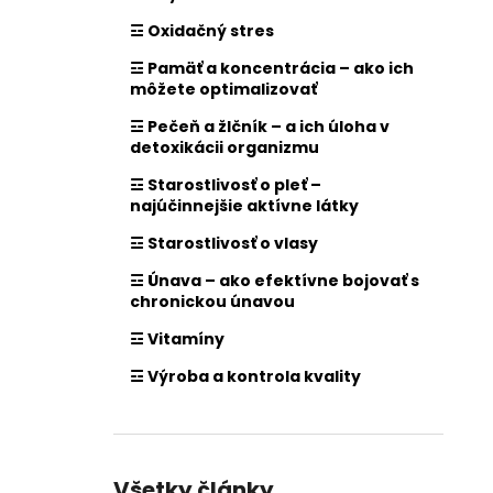
☲ Oxidačný stres
☲ Pamäť a koncentrácia – ako ich
môžete optimalizovať
☲ Pečeň a žlčník – a ich úloha v
detoxikácii organizmu
☲ Starostlivosť o pleť –
najúčinnejšie aktívne látky
☲ Starostlivosť o vlasy
☲ Únava – ako efektívne bojovať s
chronickou únavou
☲ Vitamíny
☲ Výroba a kontrola kvality
Všetky články