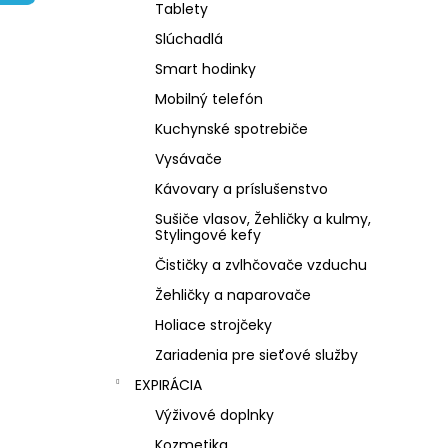
NZ DERMOCOSMETICS ROSACEA –
Tablety
DERMOKOZMETICKÝ KRÉM NA REDUKCIU
ZAČERVENANIA A POSILNENIE CIEVOK
Slúchadlá
€9,99
Smart hodinky
Mobilný telefón
Kuchynské spotrebiče
Vysávače
Kávovary a príslušenstvo
Sušiče vlasov, Žehličky a kulmy,
Stylingové kefy
Čističky a zvlhčovače vzduchu
Žehličky a naparovače
Holiace strojčeky
Zariadenia pre sieťové služby
EXPIRÁCIA
Výživové doplnky
Kozmetika