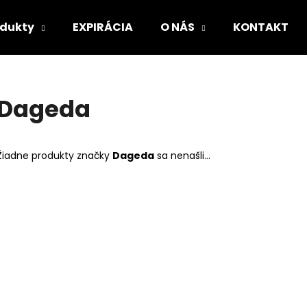
odukty
EXPIRÁCIA
O NÁS
KONTAKT
Čo potrebujete nájsť?
Dageda
HĽADAŤ
Žiadne produkty značky
Dageda
sa nenašli...
Odporúčame