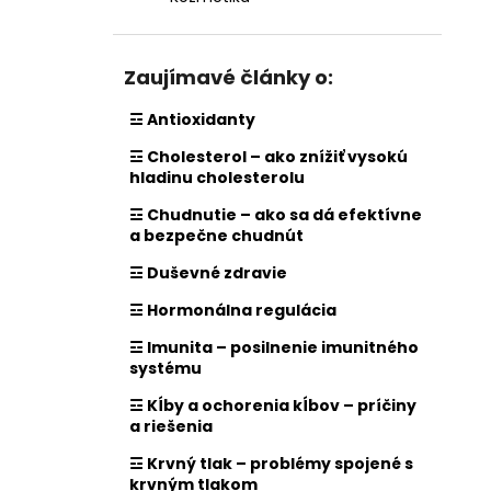
Zaujímavé články o:
☲ Antioxidanty
☲ Cholesterol – ako znížiť vysokú
hladinu cholesterolu
☲ Chudnutie – ako sa dá efektívne
a bezpečne chudnút
☲ Duševné zdravie
☲ Hormonálna regulácia
☲ Imunita – posilnenie imunitného
systému
☲ Kĺby a ochorenia kĺbov – príčiny
a riešenia
☲ Krvný tlak – problémy spojené s
krvným tlakom