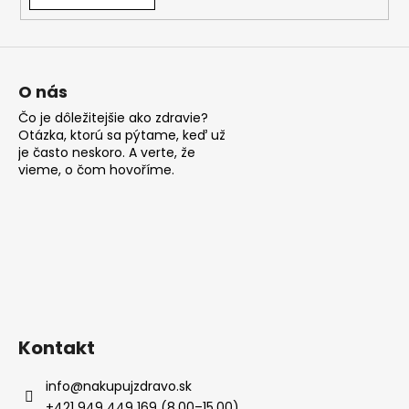
á
j
s
ť
O nás
?
Čo je dôležitejšie ako zdravie?
Otázka, ktorú sa pýtame, keď už
je často neskoro. A verte, že
vieme, o čom hovoříme.
HĽADAŤ
O
d
p
Kontakt
o
r
info
@
nakupujzdravo.sk
ú
+421 949 449 169 (8.00–15.00)