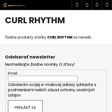
K
Prejsť
Hľadať
Náku
M
Prihlásen
na
o
obsah
Späť
Späť
košík
š
CURL RHYTHM
í
Č
k
o
Žiadne produkty značky
CURL RHYTHM
sa nenašli...
p
o
Z
t
á
Odoberať newsletter
r
p
Nezmeškajte žiadne novinky či zľavy!
e
ä
b
t
Email
u
i
j
Odoslaním svojej e-mailovej adresy súhlasíte s
e
podmienkami našich zásad ochrany osobných
e
údajov.
t
e
PRIHLÁSIŤ SA
n