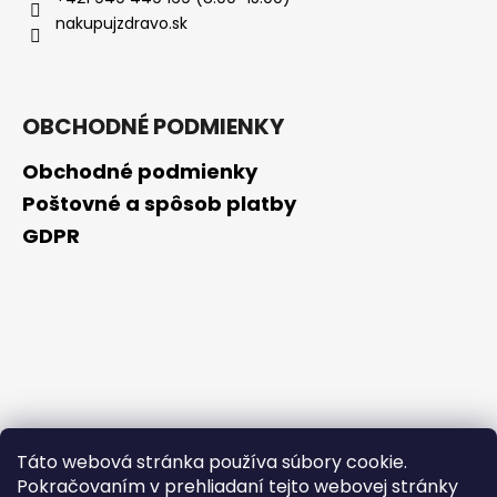
č
nakupujzdravo.sk
a
m
e
OBCHODNÉ PODMIENKY
NZ
DERMOCOSMETICS
Obchodné podmienky
KRÉM
PROTI
Poštovné a spôsob platby
PIGMENTOVÝM
GDPR
ŠKVRNÁM
–
DERMOKOZMETICKÝ
KRÉM
NA
ZJEDNOTENIE
TÓNU
PLETI
€10,79
Táto webová stránka používa súbory cookie.
Pokračovaním v prehliadaní tejto webovej stránky