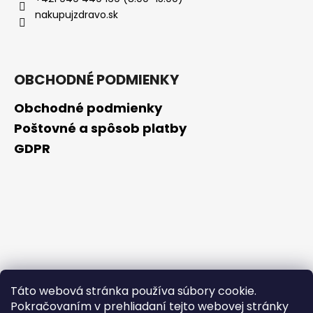
č
nakupujzdravo.sk
a
m
e
OBCHODNÉ PODMIENKY
EVELINE
LAK
Obchodné podmienky
NA
NECHTY
Poštovné a spôsob platby
8V1
GDPR
TOTAL
ACTION
12ML
€2,49
Pôvodne:
€3,69
Táto webová stránka používa súbory cookie.
Pokračovaním v prehliadaní tejto webovej stránky