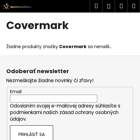
K
Prejsť
Hľadať
Náku
M
Prihlásen
na
o
obsah
Späť
Späť
košík
š
Covermark
í
Č
k
o
Žiadne produkty značky
Covermark
sa nenašli...
p
o
Z
t
á
Odoberať newsletter
r
p
Nezmeškajte žiadne novinky či zľavy!
e
ä
b
t
Email
u
i
j
Odoslaním svojej e-mailovej adresy súhlasíte s
e
podmienkami našich zásad ochrany osobných
e
údajov.
t
e
PRIHLÁSIŤ SA
n