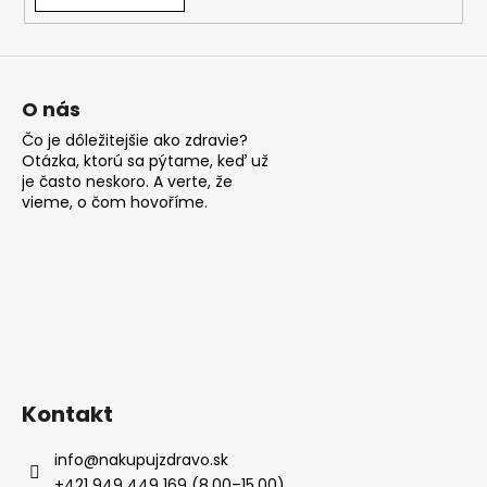
á
j
s
ť
O nás
?
Čo je dôležitejšie ako zdravie?
Otázka, ktorú sa pýtame, keď už
je často neskoro. A verte, že
vieme, o čom hovoříme.
HĽADAŤ
O
d
p
Kontakt
o
r
info
@
nakupujzdravo.sk
ú
+421 949 449 169 (8.00–15.00)