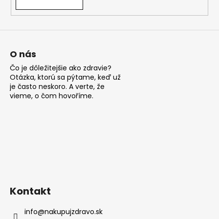
v
ý
p
i
s
O nás
u
Čo je dôležitejšie ako zdravie?
Otázka, ktorú sa pýtame, keď už
je často neskoro. A verte, že
vieme, o čom hovoříme.
Kontakt
info
@
nakupujzdravo.sk