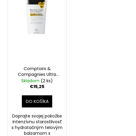
s
r
á
p
o
j
r
d
s
o
u
ť
d
k
?
u
t
k
o
t
v
o
Comptoirs &
HĽADAŤ
v
Compagnies Ultra
hydratačný telový
Skladom
(2 ks)
balzam s 10 %
€15,25
obsahom medu
O
manuka iaa10+ 200ml
DO KOŠÍKA
d
p
o
Doprajte svojej pokožke
intenzívnu starostlivosť
r
s hydratačným telovým
ú
balzamom s