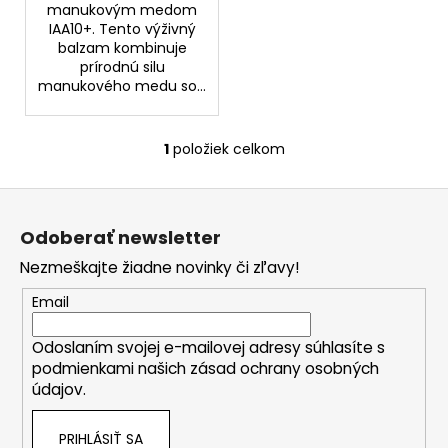
č
manukovým medom
a
IAA10+. Tento výživný
m
balzam kombinuje
e
prírodnú silu
manukového medu so...
BIODERMA
SÉBIUM
1
položiek celkom
O
H2O
v
MICELÁRNA
Z
VODA
l
PRE
á
á
ZMIEŠANÚ/MASTNÚ
Odoberať newsletter
d
PLEŤ
p
500
a
Nezmeškajte žiadne novinky či zľavy!
ä
ML
c
t
Email
€5,90
i
Pôvodne:
i
e
€14,99
Odoslaním svojej e-mailovej adresy súhlasíte s
e
p
podmienkami našich zásad ochrany osobných
r
údajov.
v
k
PRIHLÁSIŤ SA
y