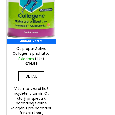
o
r
á
d
o
j
u
d
s
k
u
ť
t
k
?
o
t
€29,91
–50 %
v
o
Colpropur Active
v
Collagen s príchuťou
lesného ovocia 345 g
Skladom
(1 ks)
HĽADAŤ
- bez vrchnáka
€14,95
DETAIL
O
d
V tomto vzorci tiež
p
nájdete: vitamín C ,
o
ktorý prispieva k
normálnej tvorbe
r
kolagénu pre normálnu
ú
funkciu kostí,