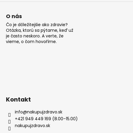
p
i
s
O nás
u
Čo je dôležitejšie ako zdravie?
Otázka, ktorú sa pýtame, keď už
je často neskoro. A verte, že
vieme, o čom hovoříme.
Kontakt
info
@
nakupujzdravo.sk
+421 949 449 169 (8.00–15.00)
nakupujzdravo.sk