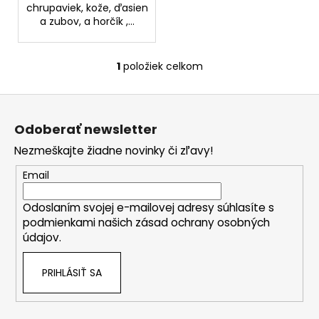
č
chrupaviek, kože, ďasien
a
a zubov, a horčík ,...
m
e
1
položiek celkom
O
v
GOLDWELL
Z
l
DUALSENSES
RICH
á
á
REPAIR
Odoberať newsletter
d
p
BEZOPLACHOVÉ
a
Nezmeškajte žiadne novinky či zľavy!
SÉRUM
ä
100ML
c
t
(POŠKODENÝ
Email
i
APLIKÁTOR)
i
e
€8,10
Odoslaním svojej e-mailovej adresy súhlasíte s
e
p
Pôvodne:
podmienkami našich zásad ochrany osobných
r
€13,50
údajov.
v
k
PRIHLÁSIŤ SA
y
v
ý