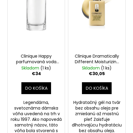
o
r
á
d
o
j
u
d
s
k
u
ť
t
k
?
o
t
v
o
Clinique Happy
Clinique Dramatically
v
parfumovaná voda
Different Moisturizing
pre ženy, 50 ml
HYDRAŤAČNÝ GÉL NA
Skladom
(1 ks)
Skladom
(1 ks)
HĽADAŤ
TVÁR BEZ OLEJA
€34
€30,05
200ml/poškodený
aplikátor
DO KOŠÍKA
DO KOŠÍKA
O
d
Legendárna,
Hydratačný gél na tvár
p
svetoznáma dámska
bez obsahu oleja pre
o
vôňa uvedená na trh v
zmiešanú až mastnú
roku 1997. Ako napovedá
pleť Zaisťuje
r
samotný názov, táto
dlhotrvajúcu hydratáciu
ú
vôňa bola stvorená s
bez obsahu oleja.