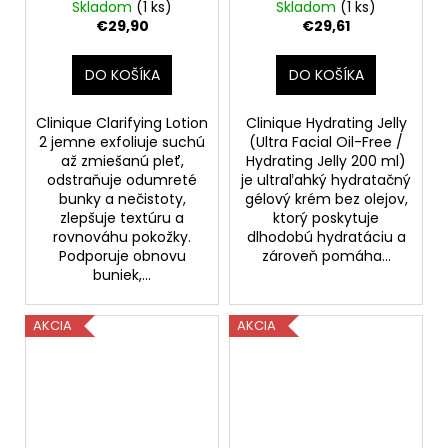
ml
Jelly Ľahký hydratačný
Skladom
(1 ks)
Skladom
(1 ks)
krém 200 ml
€29,90
€29,61
DO KOŠÍKA
DO KOŠÍKA
Clinique Clarifying Lotion
Clinique Hydrating Jelly
2 jemne exfoliuje suchú
(Ultra Facial Oil-Free /
až zmiešanú pleť,
Hydrating Jelly 200 ml)
odstraňuje odumreté
je ultraľahký hydratačný
bunky a nečistoty,
gélový krém bez olejov,
zlepšuje textúru a
ktorý poskytuje
rovnováhu pokožky.
dlhodobú hydratáciu a
Podporuje obnovu
zároveň pomáha...
buniek,...
AKCIA
AKCIA