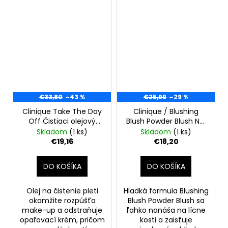
€33,80
–43 %
€25,99
–29 %
Clinique Take The Day
Clinique / Blushing
Off Čistiaci olejový
Blush Powder Blush No.
odstraňovač make-
120 Bashful Blush 6g
Skladom
(1 ks)
Skladom
(1 ks)
upu pre všetky typy
€19,16
€18,20
pleti 200 ml
DO KOŠÍKA
DO KOŠÍKA
Olej na čistenie pleti
Hladká formula Blushing
okamžite rozpúšťa
Blush Powder Blush sa
make-up a odstraňuje
ľahko nanáša na lícne
opaľovací krém, pričom
kosti a zaisťuje