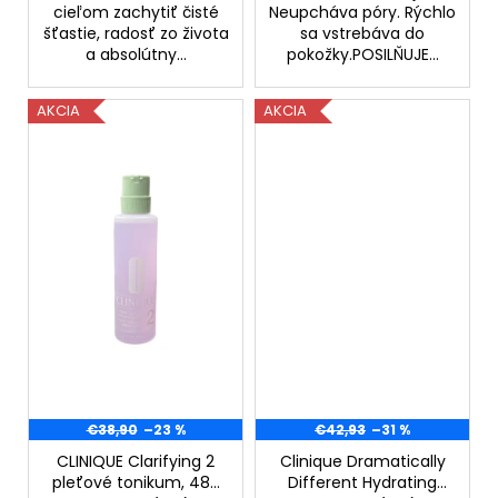
č
cieľom zachytiť čisté
Neupcháva póry. Rýchlo
a
šťastie, radosť zo života
sa vstrebáva do
m
a absolútny...
pokožky.POSILŇUJE...
e
AKCIA
AKCIA
KYSELINA
HYALURÓNOVÁ
7%
SÉRUM
€10,69
€38,90
–23 %
€42,93
–31 %
CLINIQUE Clarifying 2
Clinique Dramatically
pleťové tonikum, 487
Different Hydrating