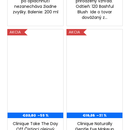
po opláchnutí
prirodzený vzhľad.
nezanecháva žiadne
Odtieň: 120 Bashful
zvyšky. Balenie: 200 ml
Blush Ide o tovar
dovážaný z...
AKCIA
AKCIA
€33,80
–59 %
€19,35
–31 %
Clinique Take The Day
Clinique Naturally
Off Čistiaci olejový
Gentle Eye Makeup