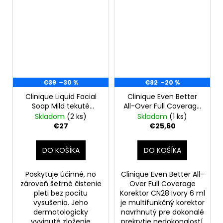
€39
–30 %
€32
–20 %
Clinique Liquid Facial
Clinique Even Better
Soap Mild tekuté
All-Over Full Coverage
mydlo pre suchú a
korektor CN28 ivory 6
Skladom
(2 ks)
Skladom
(1 ks)
zmiešanú pleť, 400 ml,
ml- (bez vrchnáka)
€27
€25,60
zlomený aplikátor
DO KOŠÍKA
DO KOŠÍKA
Poskytuje účinné, no
Clinique Even Better All-
zároveň šetrné čistenie
Over Full Coverage
pleti bez pocitu
Korektor CN28 Ivory 6 ml
vysušenia. Jeho
je multifunkčný korektor
dermatologicky
navrhnutý pre dokonalé
vyvinuté zloženie
prekrytie nedokonalostí,