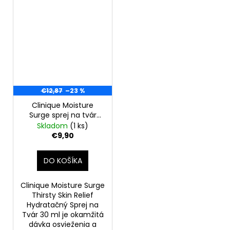
€12,87
–23 %
Clinique Moisture
Surge sprej na tvár
Thirsty Skin Relief 30
Skladom
(1 ks)
ml
€9,90
DO KOŠÍKA
Clinique Moisture Surge
Thirsty Skin Relief
Hydratačný Sprej na
Tvár 30 ml je okamžitá
dávka osvieženia a