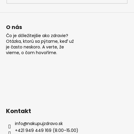
ý
p
i
s
O nás
u
Čo je dôležitejšie ako zdravie?
Otázka, ktorú sa pýtame, keď už
je často neskoro. A verte, že
vieme, o čom hovoříme.
Kontakt
info
@
nakupujzdravo.sk
+421 949 449 169 (8.00–15.00)