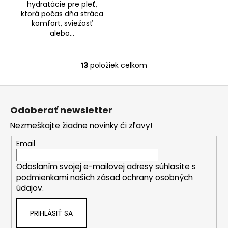
hydratácie pre pleť,
ktorá počas dňa stráca
komfort, sviežosť
alebo...
13
položiek celkom
O
v
Z
l
á
á
Odoberať newsletter
d
p
a
Nezmeškajte žiadne novinky či zľavy!
ä
c
t
Email
i
i
e
Odoslaním svojej e-mailovej adresy súhlasíte s
e
p
podmienkami našich zásad ochrany osobných
r
údajov.
v
k
PRIHLÁSIŤ SA
y
v