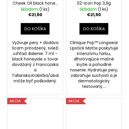
Cheek Oil black honey
02-Icon Pop 3,9g
7 ml
Skladom
(1 ks)
Skladom
(1 ks)
€21,60
€21,50
DO KOŠÍKA
DO KOŠÍKA
Vyživuje pery + dodáva
Clinique Pop™ Longwear
lícam prirodzený, svieži
Lipstick Matte poskytuje
vzhľad. Balenie: 7 ml -
intenzívnu farbu,
black honeyIde o tovar
dlhotrvajúce matné
dovážaný z Francúzska
krytie a pohodlné
a
nosenie. Hydratuje pery,
Talianska.Krabička/obal
zabraňuje suchosti a je
môže byť poškodený.
dermatologicky
testovaný....
AKCIA
AKCIA