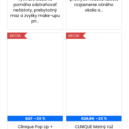
pomáha odstraňovať
rozjasnenie očného
nečistoty, prebytočný
okolia a...
maz a zvyšky make-upu
pri...
AKCIA
AKCIA
€27
–20 %
€26,90
–20 %
Clinique Pop Lip +
CLINIQUE Matný rúž