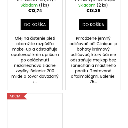
odstraňovač make-
Remover Bezpečný
Skladom
(1 ks)
Skladom
(2 ks)
upu pre všetky typy
pre citlivé oči 75 ml
€13,74
€13,35
pleti 200 ml
(poškodený aplikátor)
DO KOŠÍKA
DO KOŠÍKA
Olej na čistenie pleti
Prirodzene jemný
okamžite rozpúšťa
odličovač očí Clinique je
make-up a odstraňuje
bohatý krémový
opaľovací krém, pričom
odličovač, ktorý účinne
po opláchnutí
odstraňuje mejkap bez
nezanecháva žiadne
zanechania mastného
zvyšky. Balenie: 200
pocitu. Testované
mlIde o tovar dovážaný
oftalmológmi. Balenie:
z...
75...
AKCIA