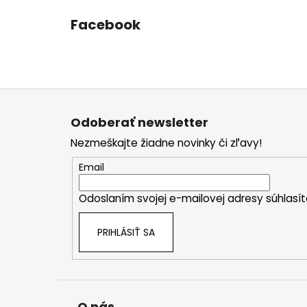
Facebook
Z
á
Odoberať newsletter
p
Nezmeškajte žiadne novinky či zľavy!
ä
t
Email
i
Odoslaním svojej e-mailovej adresy súhlas
e
PRIHLÁSIŤ SA
O nás