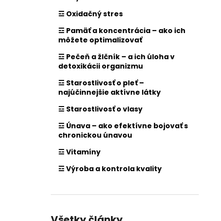
☲ Oxidačný stres
☲ Pamäť a koncentrácia – ako ich
môžete optimalizovať
☲ Pečeň a žlčník – a ich úloha v
detoxikácii organizmu
☲ Starostlivosť o pleť –
najúčinnejšie aktívne látky
☲ Starostlivosť o vlasy
☲ Únava – ako efektívne bojovať s
chronickou únavou
☲ Vitamíny
☲ Výroba a kontrola kvality
Všetky články