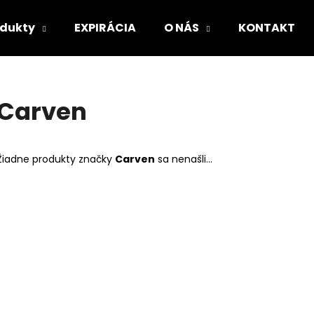
odukty
EXPIRÁCIA
O NÁS
KONTAKT
Čo potrebujete nájsť?
Carven
HĽADAŤ
Žiadne produkty značky
Carven
sa nenašli...
Odporúčame