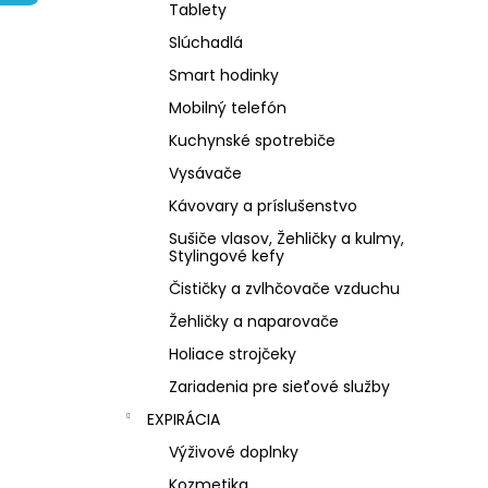
NZ DERMOCOSMETICS KRÉM PROTI
Tablety
PIGMENTOVÝM ŠKVRNÁM –
DERMOKOZMETICKÝ KRÉM NA
Slúchadlá
ZJEDNOTENIE TÓNU PLETI
Smart hodinky
€10,79
Mobilný telefón
Kuchynské spotrebiče
Vysávače
Kávovary a príslušenstvo
Sušiče vlasov, Žehličky a kulmy,
Stylingové kefy
Čističky a zvlhčovače vzduchu
Žehličky a naparovače
Holiace strojčeky
Zariadenia pre sieťové služby
EXPIRÁCIA
Výživové doplnky
Kozmetika