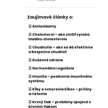
Zaujímavé články o:
☲ Antioxidanty
☲ Cholesterol – ako znížiť vysokú
hladinu cholesterolu
☲ Chudnutie – ako sa dá efektívne
a bezpečne chudnút
☲ Duševné zdravie
☲ Hormonálna regulácia
☲ Imunita – posilnenie imunitného
systému
☲ Kĺby a ochorenia kĺbov – príčiny
a riešenia
☲ Krvný tlak – problémy spojené s
krvným tlakom