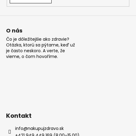
á
j
s
ť
O nás
?
Čo je dôležitejšie ako zdravie?
Otázka, ktorú sa pýtame, keď už
je často neskoro. A verte, že
vieme, o čom hovoříme.
HĽADAŤ
O
d
p
Kontakt
o
r
info
@
nakupujzdravo.sk
ú
+421 949 449 169 (8.00–15.00)