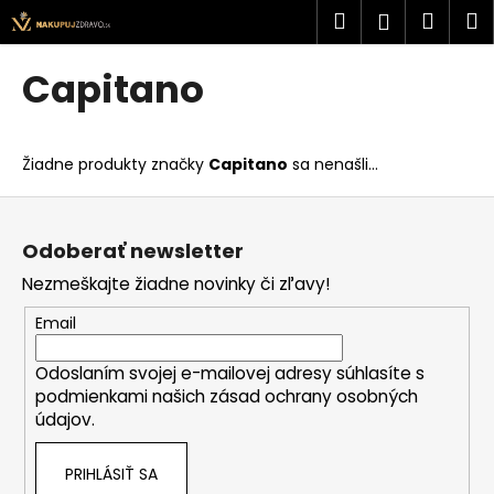
K
Prejsť
Hľadať
Náku
M
Prihlásen
na
o
obsah
Späť
Späť
košík
š
Capitano
í
Č
k
o
Žiadne produkty značky
Capitano
sa nenašli...
p
o
Z
t
á
Odoberať newsletter
r
p
Nezmeškajte žiadne novinky či zľavy!
e
ä
b
t
Email
u
i
j
Odoslaním svojej e-mailovej adresy súhlasíte s
e
podmienkami našich zásad ochrany osobných
e
údajov.
t
e
PRIHLÁSIŤ SA
n