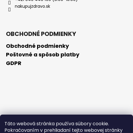
č
nakupujzdravo.sk
a
m
e
OBCHODNÉ PODMIENKY
BIODERMA
PHOTODERM
Obchodné podmienky
AR
SPF50+
Poštovné a spôsob platby
NATURAL,
GDPR
30
ML
€3,50
Pôvodne:
€15,99
Táto webová stránka používa súbory cookie.
Pokračovaním v prehliadaní tejto webovej stránky