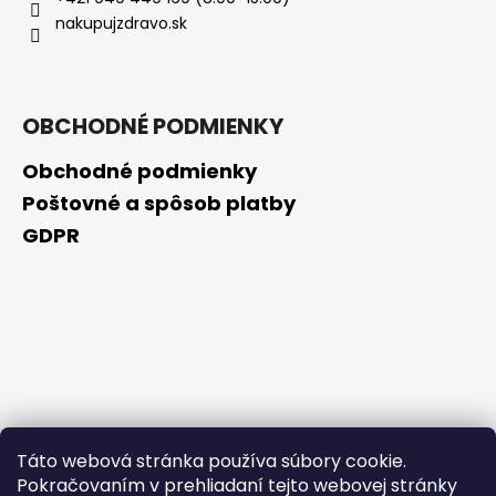
č
nakupujzdravo.sk
a
m
e
OBCHODNÉ PODMIENKY
NZ
DERMOCOSMETICS
Obchodné podmienky
KRÉM
PROTI
Poštovné a spôsob platby
PIGMENTOVÝM
GDPR
ŠKVRNÁM
–
DERMOKOZMETICKÝ
KRÉM
NA
ZJEDNOTENIE
TÓNU
PLETI
€10,79
Táto webová stránka používa súbory cookie.
Pokračovaním v prehliadaní tejto webovej stránky