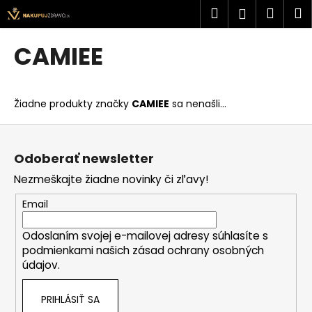
K
Prejsť
Hľadať
Náku
M
Prihlásen
na
o
obsah
Späť
Späť
košík
š
CAMIEE
í
Č
k
o
Žiadne produkty značky
CAMIEE
sa nenašli...
p
o
Z
t
á
Odoberať newsletter
r
p
Nezmeškajte žiadne novinky či zľavy!
e
ä
b
t
Email
u
i
j
Odoslaním svojej e-mailovej adresy súhlasíte s
e
podmienkami našich zásad ochrany osobných
e
údajov.
t
e
PRIHLÁSIŤ SA
n