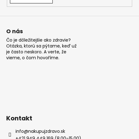
á
j
s
ť
O nás
?
Čo je dôležitejšie ako zdravie?
Otázka, ktorú sa pýtame, keď už
je často neskoro. A verte, že
vieme, o čom hovoříme.
HĽADAŤ
O
d
p
Kontakt
o
r
info
@
nakupujzdravo.sk
ú
+421 949 449 169 (8.00–15.00)