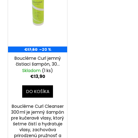
o
r
á
d
o
j
u
d
s
k
u
ť
t
k
?
o
t
€17,50
–20 %
v
o
Bouclème Curl jemný
v
čistiaci šampón, 300
ml
Skladom
(1 ks)
HĽADAŤ
€13,90
DO KOŠÍKA
O
d
Bouclème Curl Cleanser
p
300 ml je jemný šampón
o
pre kučeravé vlasy, ktorý
šetrne čistí a hydratuje
r
vlasy, zachováva
ú
prirodzenú pružnosť a