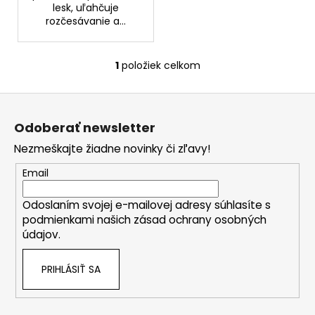
č
lesk, uľahčuje
a
rozčesávanie a...
m
e
1
položiek celkom
O
v
KYSELINA
Z
l
HYALURÓNOVÁ
7%
á
á
SÉRUM
Odoberať newsletter
d
p
€10,69
a
Nezmeškajte žiadne novinky či zľavy!
ä
c
t
Email
i
i
e
Odoslaním svojej e-mailovej adresy súhlasíte s
e
p
podmienkami našich zásad ochrany osobných
r
údajov.
v
k
PRIHLÁSIŤ SA
y
v
ý