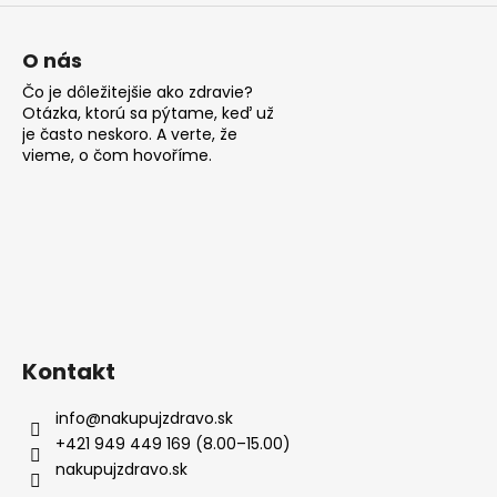
p
i
s
O nás
u
Čo je dôležitejšie ako zdravie?
Otázka, ktorú sa pýtame, keď už
je často neskoro. A verte, že
vieme, o čom hovoříme.
Kontakt
info
@
nakupujzdravo.sk
+421 949 449 169 (8.00–15.00)
nakupujzdravo.sk