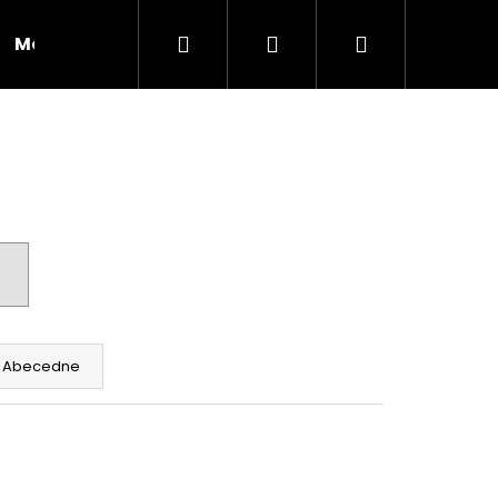
Hľadať
Prihlásenie
Nákupný
Moja objednávka
RADY A INŠPIRÁCIE
košík
Abecedne
Nasledujúce