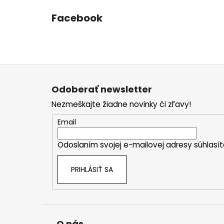
Facebook
Z
á
Odoberať newsletter
p
Nezmeškajte žiadne novinky či zľavy!
ä
t
Email
i
Odoslaním svojej e-mailovej adresy súhlas
e
PRIHLÁSIŤ SA
O nás