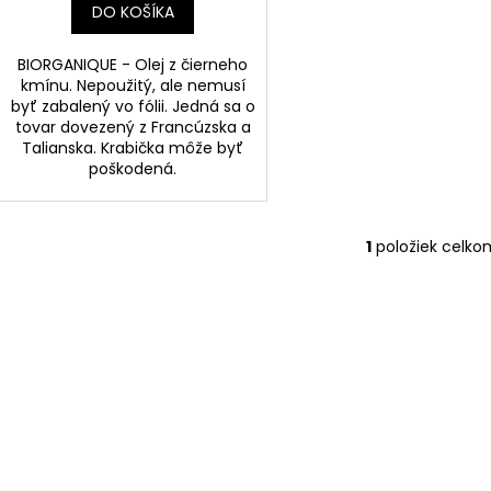
DO KOŠÍKA
BIORGANIQUE - Olej z čierneho
kmínu. Nepoužitý, ale nemusí
byť zabalený vo fólii. Jedná sa o
tovar dovezený z Francúzska a
Talianska. Krabička môže byť
poškodená.
1
položiek celko
O
v
l
á
d
a
c
i
e
p