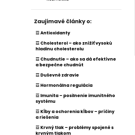
Zaujímavé články o:
☲ Antioxidanty
☲ Cholesterol – ako znížiť vysokú
hladinu cholesterolu
☲ Chudnutie – ako sa dá efektívne
a bezpečne chudnút
☲ Duševné zdravie
☲ Hormonálna regulácia
☲ Imunita – posilnenie imunitného
systému
☲ Kĺby a ochorenia kĺbov – príčiny
a riešenia
☲ Krvný tlak – problémy spojené s
krvným tlakom