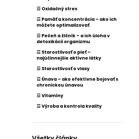
☲ Oxidačný stres
☲ Pamäť a koncentrácia – ako ich
môžete optimalizovať
☲ Pečeň a žlčník – a ich úloha v
detoxikácii organizmu
☲ Starostlivosť o pleť –
najúčinnejšie aktívne látky
☲ Starostlivosť o vlasy
☲ Únava – ako efektívne bojovať s
chronickou únavou
☲ Vitamíny
☲ Výroba a kontrola kvality
Všetky články