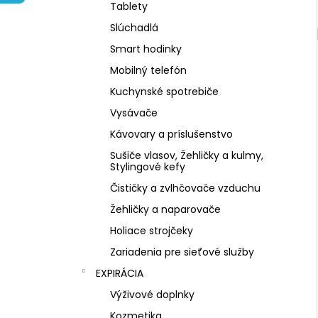
NZ DERMOCOSMETICS KRÉM PROTI
Tablety
PIGMENTOVÝM ŠKVRNÁM –
DERMOKOZMETICKÝ KRÉM NA
Slúchadlá
ZJEDNOTENIE TÓNU PLETI
Smart hodinky
€10,79
Mobilný telefón
Kuchynské spotrebiče
Vysávače
Kávovary a príslušenstvo
Sušiče vlasov, Žehličky a kulmy,
Stylingové kefy
Čističky a zvlhčovače vzduchu
Žehličky a naparovače
Holiace strojčeky
Zariadenia pre sieťové služby
EXPIRÁCIA
Výživové doplnky
Kozmetika