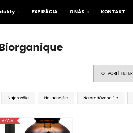
odukty
EXPIRÁCIA
O NÁS
KONTAKT
Čo potrebujete nájsť?
Biorganique
HĽADAŤ
OTVORIŤ FILTER
Odporúčame
R
a
Najdrahšie
Najlacnejšie
Najpredávanejšie
d
e
V
n
AKCIA
ý
i
p