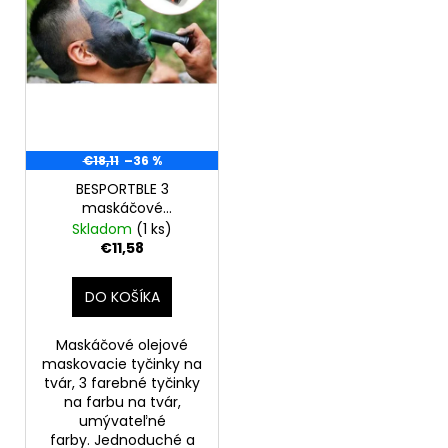
o
r
á
d
o
j
u
d
s
k
u
ť
t
k
?
o
t
€18,11
–36 %
v
o
BESPORTBLE 3
v
maskáčové
maskovacie farebné
Skladom
(1 ks)
HĽADAŤ
tyčinky na tvár
€11,58
DO KOŠÍKA
O
d
Maskáčové olejové
p
maskovacie tyčinky na
o
tvár, 3 farebné tyčinky
na farbu na tvár,
r
umývateľné
ú
farby. Jednoduché a