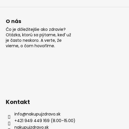
ý
€10,90
p
i
s
O nás
u
Čo je dôležitejšie ako zdravie?
Otázka, ktorú sa pýtame, keď už
je často neskoro. A verte, že
vieme, o čom hovoříme.
Kontakt
info
@
nakupujzdravo.sk
+421 949 449 169 (8.00–15.00)
nakupujzdravo.sk