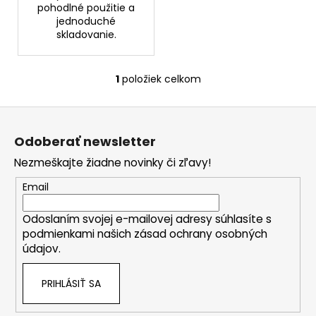
č
pohodlné použitie a
a
jednoduché
m
skladovanie.
e
1
položiek celkom
O
DAENG
v
GI
Z
MEO
l
RI
á
á
–
Odoberať newsletter
d
p
OBNOVUJÚCA
a
KÓREJSKÁ
Nezmeškajte žiadne novinky či zľavy!
ä
BYLINNÁ
c
t
KÚRA
Email
i
SO
i
e
ŽENŠENOM
Odoslaním svojej e-mailovej adresy súhlasíte s
e
A
p
KERATÍNOM,
podmienkami našich zásad ochrany osobných
r
300
údajov.
v
ML
(EXP.:
k
8/26)
PRIHLÁSIŤ SA
y
€3,99
v
Pôvodne: