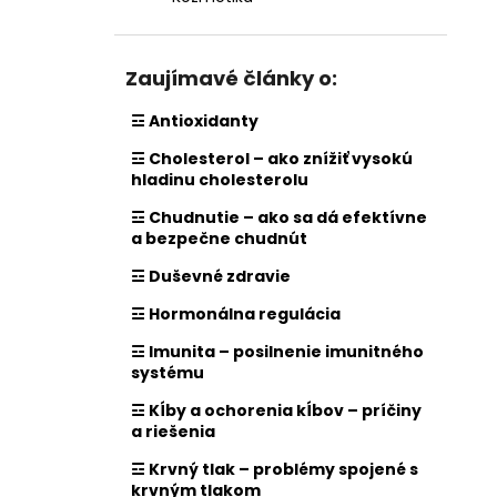
Zaujímavé články o:
☲ Antioxidanty
☲ Cholesterol – ako znížiť vysokú
hladinu cholesterolu
☲ Chudnutie – ako sa dá efektívne
a bezpečne chudnút
☲ Duševné zdravie
☲ Hormonálna regulácia
☲ Imunita – posilnenie imunitného
systému
☲ Kĺby a ochorenia kĺbov – príčiny
a riešenia
☲ Krvný tlak – problémy spojené s
krvným tlakom