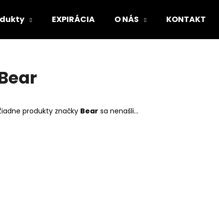
odukty
EXPIRÁCIA
O NÁS
KONTAKT
Čo potrebujete nájsť?
Bear
HĽADAŤ
Žiadne produkty značky
Bear
sa nenašli...
Odporúčame