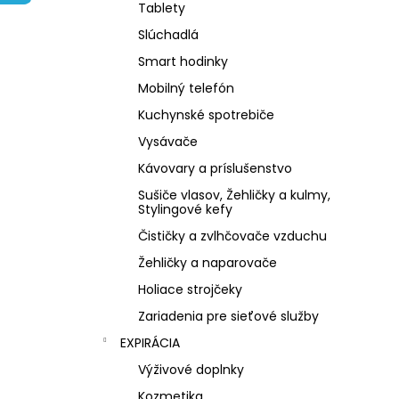
NZ DERMOCOSMETICS KRÉM PROTI
Tablety
PIGMENTOVÝM ŠKVRNÁM –
DERMOKOZMETICKÝ KRÉM NA
Slúchadlá
ZJEDNOTENIE TÓNU PLETI
Smart hodinky
€10,79
Mobilný telefón
Kuchynské spotrebiče
Vysávače
Kávovary a príslušenstvo
Sušiče vlasov, Žehličky a kulmy,
Stylingové kefy
Čističky a zvlhčovače vzduchu
Žehličky a naparovače
Holiace strojčeky
Zariadenia pre sieťové služby
EXPIRÁCIA
Výživové doplnky
Kozmetika