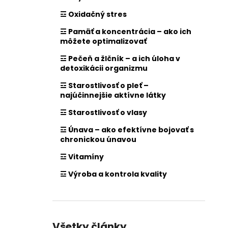
☲ Oxidačný stres
☲ Pamäť a koncentrácia – ako ich
môžete optimalizovať
☲ Pečeň a žlčník – a ich úloha v
detoxikácii organizmu
☲ Starostlivosť o pleť –
najúčinnejšie aktívne látky
☲ Starostlivosť o vlasy
☲ Únava – ako efektívne bojovať s
chronickou únavou
☲ Vitamíny
☲ Výroba a kontrola kvality
Všetky články