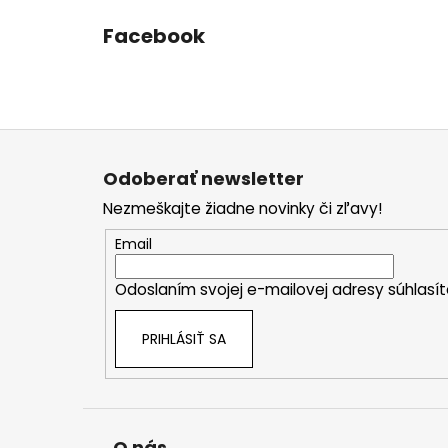
Facebook
Z
á
Odoberať newsletter
p
Nezmeškajte žiadne novinky či zľavy!
ä
t
Email
i
Odoslaním svojej e-mailovej adresy súhlas
e
PRIHLÁSIŤ SA
O nás