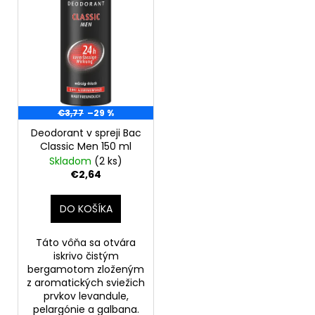
o
r
á
d
o
j
u
d
s
k
u
ť
t
k
?
o
t
€3,77
–29 %
v
o
Deodorant v spreji Bac
v
Classic Men 150 ml
Skladom
(2 ks)
HĽADAŤ
€2,64
DO KOŠÍKA
O
d
Táto vôňa sa otvára
p
iskrivo čistým
o
bergamotom zloženým
z aromatických sviežich
r
prvkov levandule,
ú
pelargónie a galbana.