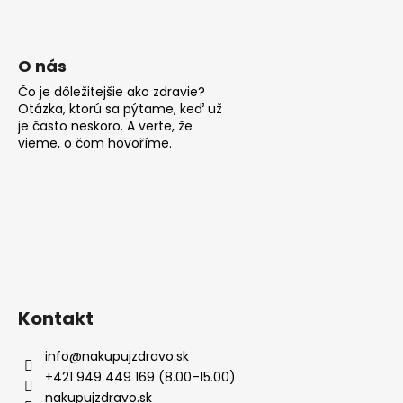
ý
p
i
s
O nás
u
Čo je dôležitejšie ako zdravie?
Otázka, ktorú sa pýtame, keď už
je často neskoro. A verte, že
vieme, o čom hovoříme.
Kontakt
info
@
nakupujzdravo.sk
+421 949 449 169 (8.00–15.00)
nakupujzdravo.sk