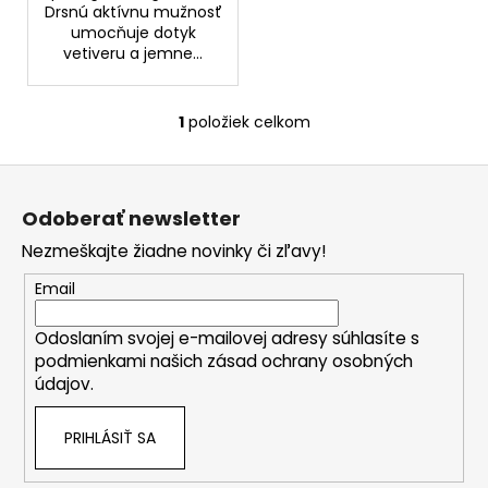
č
Drsnú aktívnu mužnosť
a
umocňuje dotyk
m
vetiveru a jemne...
e
1
položiek celkom
O
EVELINE
v
LAK
Z
NA
l
NECHTY
á
á
8V1
Odoberať newsletter
d
p
TOTAL
a
ACTION
Nezmeškajte žiadne novinky či zľavy!
ä
12ML
c
t
Email
i
€2,49
i
Pôvodne:
e
€3,69
Odoslaním svojej e-mailovej adresy súhlasíte s
e
p
podmienkami našich zásad ochrany osobných
r
údajov.
v
k
PRIHLÁSIŤ SA
y
v