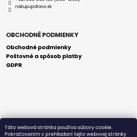
č
nakupujzdravo.sk
a
m
e
OBCHODNÉ PODMIENKY
BEAUTY
OF
Obchodné podmienky
JOSEON
ZMATŇUJÚCA
Poštovné a spôsob platby
TYČINKA
GDPR
MATTE
SUN
STICK
MUGWORT
+
CAMELIA
SPF50+/PA++++,
18G
€4,90
Pôvodne:
€9,20
Táto webová stránka používa súbory cookie.
Pokračovaním v prehliadaní tejto webovej stránky