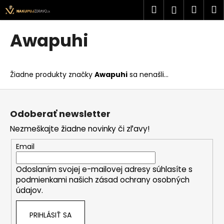
K
Prejsť
Hľadať
Náku
M
Prihlásen
na
o
obsah
Späť
Späť
košík
š
Awapuhi
í
Č
k
o
Žiadne produkty značky
Awapuhi
sa nenašli...
p
o
Z
t
á
Odoberať newsletter
r
p
Nezmeškajte žiadne novinky či zľavy!
e
ä
b
t
Email
u
i
j
Odoslaním svojej e-mailovej adresy súhlasíte s
e
podmienkami našich zásad ochrany osobných
e
údajov.
t
e
PRIHLÁSIŤ SA
n