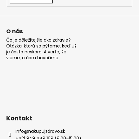
á
j
s
ť
O nás
?
Čo je dôležitejšie ako zdravie?
Otázka, ktorú sa pýtame, keď už
je často neskoro. A verte, že
vieme, o čom hovoříme.
HĽADAŤ
O
d
p
Kontakt
o
r
info
@
nakupujzdravo.sk
ú
+421 949 449 169 (8.00–15.00)