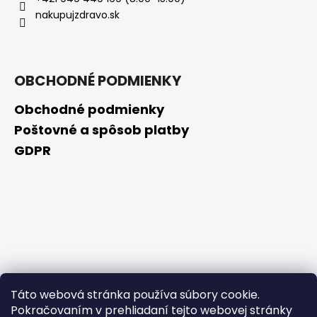
č
nakupujzdravo.sk
a
m
e
OBCHODNÉ PODMIENKY
EVELINE
LAK
Obchodné podmienky
NA
NECHTY
Poštovné a spôsob platby
8V1
GDPR
TOTAL
ACTION
12ML
€2,49
Pôvodne:
€3,69
Táto webová stránka používa súbory cookie.
Pokračovaním v prehliadaní tejto webovej stránky