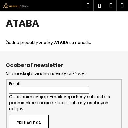
K
Prejsť
Hľadať
Náku
M
Prihlásen
na
o
obsah
Späť
Späť
košík
š
ATABA
í
Č
k
o
Žiadne produkty značky
ATABA
sa nenašli...
p
o
Z
t
á
Odoberať newsletter
r
p
Nezmeškajte žiadne novinky či zľavy!
e
ä
b
t
Email
u
i
j
Odoslaním svojej e-mailovej adresy súhlasíte s
e
podmienkami našich zásad ochrany osobných
e
údajov.
t
e
PRIHLÁSIŤ SA
n