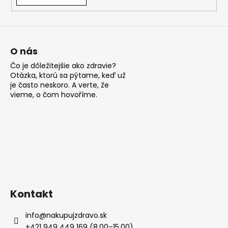
á
j
s
ť
O nás
?
Čo je dôležitejšie ako zdravie?
Otázka, ktorú sa pýtame, keď už
je často neskoro. A verte, že
vieme, o čom hovoříme.
HĽADAŤ
O
d
p
Kontakt
o
r
info
@
nakupujzdravo.sk
ú
+421 949 449 169 (8.00–15.00)