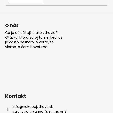
á
j
s
ť
O nás
?
Čo je dôležitejšie ako zdravie?
Otázka, ktorú sa pýtame, keď už
je často neskoro. A verte, že
vieme, o čom hovoříme.
HĽADAŤ
O
d
p
Kontakt
o
r
info
@
nakupujzdravo.sk
ú
+421 949 449 169 (8.00–15.00)