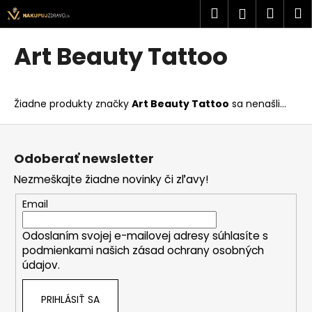
K
Prejsť
Hľadať
Náku
M
Prihlásen
na
o
obsah
Späť
Späť
košík
š
Art Beauty Tattoo
í
Č
k
o
Žiadne produkty značky
Art Beauty Tattoo
sa nenašli...
p
o
Z
t
á
Odoberať newsletter
r
p
Nezmeškajte žiadne novinky či zľavy!
e
ä
b
t
Email
u
i
j
Odoslaním svojej e-mailovej adresy súhlasíte s
e
podmienkami našich zásad ochrany osobných
e
údajov.
t
e
PRIHLÁSIŤ SA
n