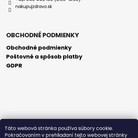
č
nakupujzdravo.sk
a
m
e
OBCHODNÉ PODMIENKY
BRUNO
BANANI
Obchodné podmienky
MAN,EDT,
50ML
Poštovné a spôsob platby
€10,90
GDPR
Pôvodne:
€16,50
Táto webová stránka používa súbory cookie.
Pokračovaním v prehliadaní tejto webovej stránky