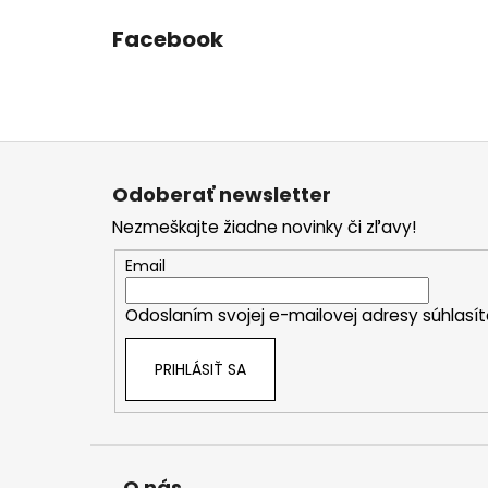
Facebook
Z
á
Odoberať newsletter
p
Nezmeškajte žiadne novinky či zľavy!
ä
t
Email
i
Odoslaním svojej e-mailovej adresy súhlas
e
PRIHLÁSIŤ SA
O nás