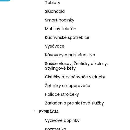
NZ DERMOCOSMETICS KRÉM PROTI
Tablety
PIGMENTOVÝM ŠKVRNÁM –
DERMOKOZMETICKÝ KRÉM NA
Slúchadlá
ZJEDNOTENIE TÓNU PLETI
Smart hodinky
€10,79
Mobilný telefón
Kuchynské spotrebiče
Vysávače
Kávovary a príslušenstvo
Sušiče vlasov, Žehličky a kulmy,
Stylingové kefy
Čističky a zvlhčovače vzduchu
Žehličky a naparovače
Holiace strojčeky
Zariadenia pre sieťové služby
EXPIRÁCIA
Výživové doplnky
Kozmetika