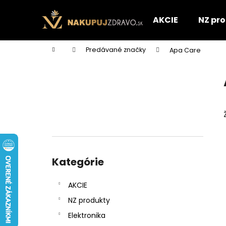
K
Prejsť
na
o
AKCIE
NZ pr
obsah
Späť
Späť
š
do
do
í
Domov
Predávané značky
Apa Care
k
obchodu
obchodu
B
o
č
n
ý
p
a
Preskočiť
n
kategórie
Kategórie
e
l
AKCIE
NZ produkty
Elektronika