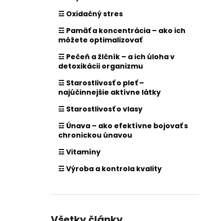
☲ Oxidačný stres
☲ Pamäť a koncentrácia – ako ich
môžete optimalizovať
☲ Pečeň a žlčník – a ich úloha v
detoxikácii organizmu
☲ Starostlivosť o pleť –
najúčinnejšie aktívne látky
☲ Starostlivosť o vlasy
☲ Únava – ako efektívne bojovať s
chronickou únavou
☲ Vitamíny
☲ Výroba a kontrola kvality
Všetky články