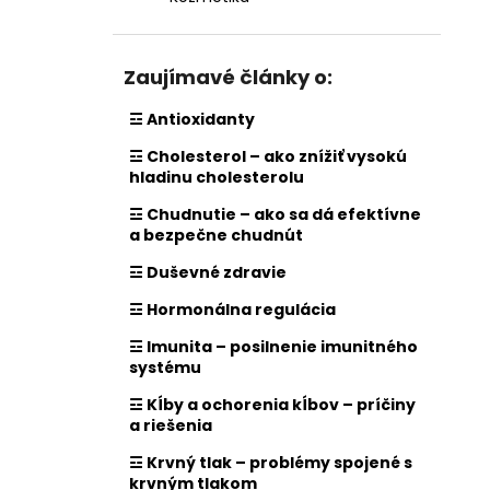
Zaujímavé články o:
☲ Antioxidanty
☲ Cholesterol – ako znížiť vysokú
hladinu cholesterolu
☲ Chudnutie – ako sa dá efektívne
a bezpečne chudnút
☲ Duševné zdravie
☲ Hormonálna regulácia
☲ Imunita – posilnenie imunitného
systému
☲ Kĺby a ochorenia kĺbov – príčiny
a riešenia
☲ Krvný tlak – problémy spojené s
krvným tlakom