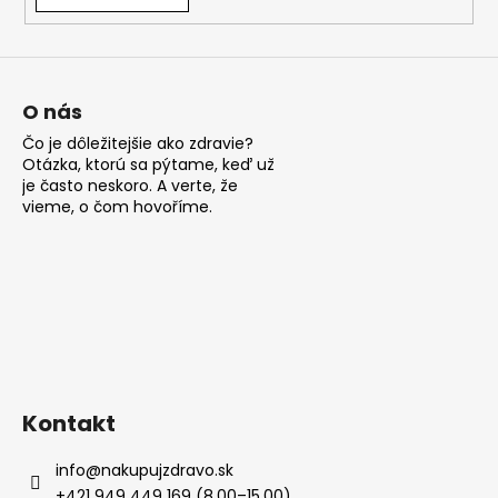
á
j
s
ť
O nás
?
Čo je dôležitejšie ako zdravie?
Otázka, ktorú sa pýtame, keď už
je často neskoro. A verte, že
vieme, o čom hovoříme.
HĽADAŤ
O
d
p
Kontakt
o
r
info
@
nakupujzdravo.sk
ú
+421 949 449 169 (8.00–15.00)