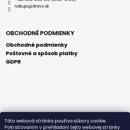
č
nakupujzdravo.sk
a
m
e
OBCHODNÉ PODMIENKY
VENIRA
VLASY,
Obchodné podmienky
NECHTY
A
Poštovné a spôsob platby
PLEŤ
GDPR
VO
FORME
SRDIEČOK
PRÍCHUŤ
MARHUĽA
120
TABLIET
€2
Pôvodne:
€20
Táto webová stránka používa súbory cookie.
Pokračovaním v prehliadaní tejto webovej stránky