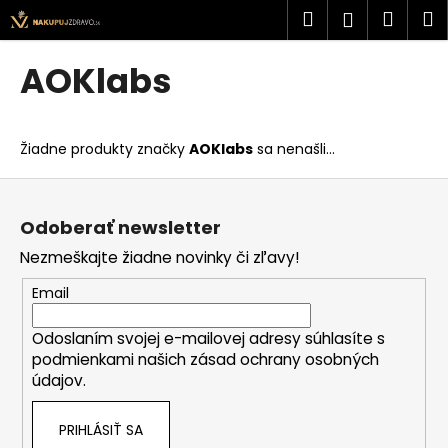
K
Prejsť
Hľadať
Náku
M
Prihlásen
na
o
obsah
Späť
Späť
košík
š
AOKlabs
í
Č
k
o
Žiadne produkty značky
AOKlabs
sa nenašli...
p
o
Z
t
á
Odoberať newsletter
r
p
Nezmeškajte žiadne novinky či zľavy!
e
ä
b
t
Email
u
i
j
Odoslaním svojej e-mailovej adresy súhlasíte s
e
podmienkami našich zásad ochrany osobných
e
údajov.
t
e
PRIHLÁSIŤ SA
n