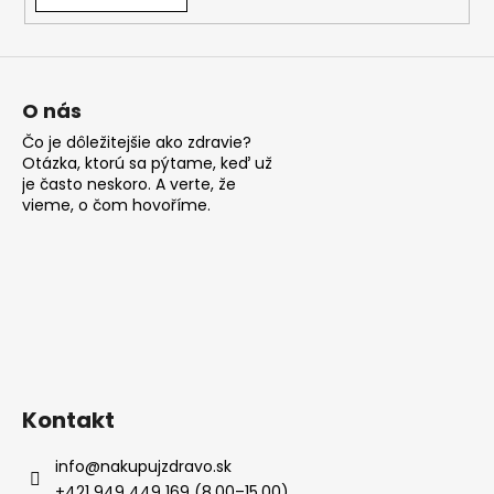
á
j
s
ť
O nás
?
Čo je dôležitejšie ako zdravie?
Otázka, ktorú sa pýtame, keď už
je často neskoro. A verte, že
vieme, o čom hovoříme.
HĽADAŤ
O
d
p
Kontakt
o
r
info
@
nakupujzdravo.sk
ú
+421 949 449 169 (8.00–15.00)