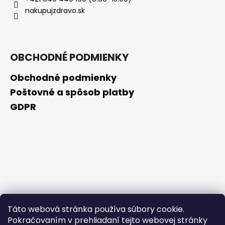
č
nakupujzdravo.sk
a
m
e
OBCHODNÉ PODMIENKY
NZ
DERMOCOSMETICS
Obchodné podmienky
KRÉM
PROTI
Poštovné a spôsob platby
PIGMENTOVÝM
GDPR
ŠKVRNÁM
–
DERMOKOZMETICKÝ
KRÉM
NA
ZJEDNOTENIE
TÓNU
PLETI
€10,79
Táto webová stránka používa súbory cookie.
Pokračovaním v prehliadaní tejto webovej stránky