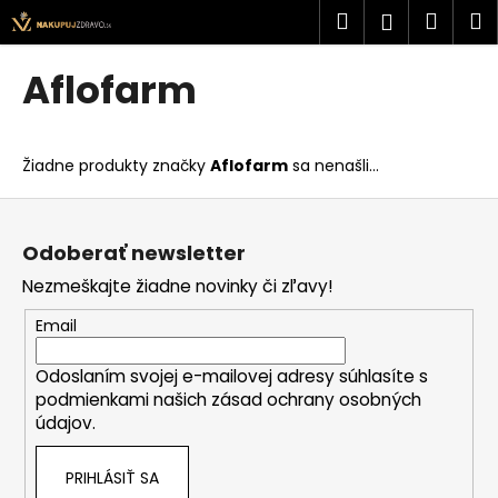
K
Prejsť
Hľadať
Náku
M
Prihlásen
na
o
obsah
Späť
Späť
košík
š
Aflofarm
í
Č
k
o
Žiadne produkty značky
Aflofarm
sa nenašli...
p
o
Z
t
á
Odoberať newsletter
r
p
Nezmeškajte žiadne novinky či zľavy!
e
ä
b
t
Email
u
i
j
Odoslaním svojej e-mailovej adresy súhlasíte s
e
podmienkami našich zásad ochrany osobných
e
údajov.
t
e
PRIHLÁSIŤ SA
n