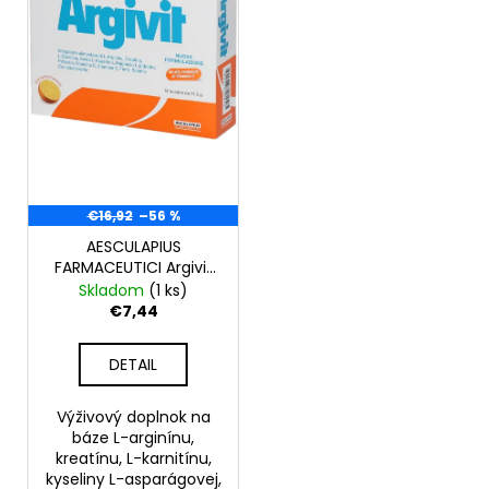
s
r
á
p
o
j
r
d
s
o
u
ť
d
k
?
u
t
k
o
t
€16,92
–56 %
v
o
AESCULAPIUS
HĽADAŤ
v
FARMACEUTICI Argivit
14 vrecúšok-10 ks
Skladom
(1 ks)
nekompletné balenie
€7,44
O
DETAIL
d
p
o
Výživový doplnok na
báze L-arginínu,
r
kreatínu, L-karnitínu,
ú
kyseliny L-asparágovej,