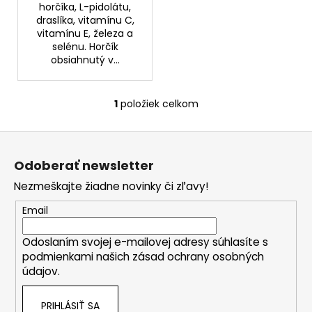
č
horčíka, L-pidolátu,
a
draslíka, vitamínu C,
m
vitamínu E, železa a
e
selénu. Horčík
obsiahnutý v...
VENIRA
VLASY,
1
položiek celkom
O
NECHTY
v
A
Z
PLEŤ
l
VO
á
á
FORME
Odoberať newsletter
d
SRDIEČOK
p
PRÍCHUŤ
a
Nezmeškajte žiadne novinky či zľavy!
ä
MARHUĽA
c
120
t
Email
i
TABLIET
i
e
€2
Odoslaním svojej e-mailovej adresy súhlasíte s
e
p
Pôvodne:
podmienkami našich zásad ochrany osobných
€20
r
údajov.
v
k
PRIHLÁSIŤ SA
y