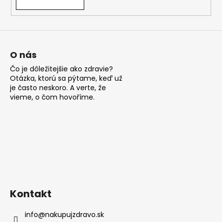
v
ý
p
i
s
O nás
u
Čo je dôležitejšie ako zdravie?
Otázka, ktorú sa pýtame, keď už
je často neskoro. A verte, že
vieme, o čom hovoříme.
Kontakt
info
@
nakupujzdravo.sk