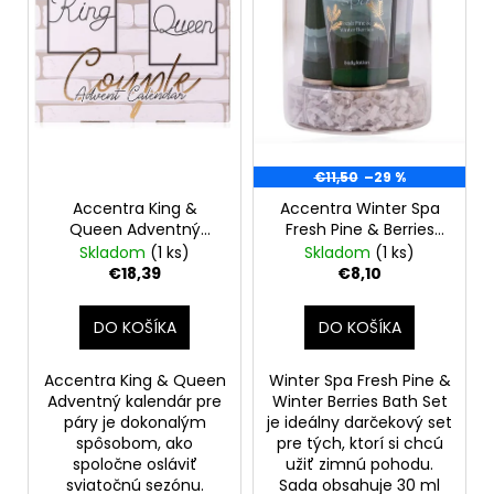
o
r
á
d
o
j
u
d
s
k
u
ť
t
k
?
o
t
€11,50
–29 %
v
o
Accentra King &
Accentra Winter Spa
v
Queen Adventný
Fresh Pine & Berries
kalendár
Sada do kúpeľa
Skladom
(1 ks)
Skladom
(1 ks)
HĽADAŤ
€18,39
€8,10
DO KOŠÍKA
DO KOŠÍKA
O
d
Accentra King & Queen
Winter Spa Fresh Pine &
p
Adventný kalendár pre
Winter Berries Bath Set
o
páry je dokonalým
je ideálny darčekový set
spôsobom, ako
pre tých, ktorí si chcú
r
spoločne osláviť
užiť zimnú pohodu.
ú
sviatočnú sezónu.
Sada obsahuje 30 ml