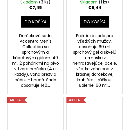
Collection so
Collection pre mužov
Skladom
(3 ks)
Skladom
(1 ks)
sprchovým a
6059623
€7,45
€6,44
kúpeľovým gélom 140
ml, 2 pohárikmi na
DO KOŠÍKA
DO KOŠÍKA
pivo /mierne
poškodený obal/
Darčeková sada
Praktická sada pre
Accentra Men's
všetkých mužov,
Collection so
obsahuje 60 ml
sprchovým a
sprchový gél a skvelú
kúpeľovým gélom 140
termosku z
ml, 2 pohárikmi na pivo
nehrdzavejúcej ocele,
v tvare hrnčeka (4 cl
všetko zabalené v
každý), vôňa brezy a
krásnej darčekovej
cédru - hnedá. Sada
krabičke s rúčkou.
obsahuje 140...
Balenie: 60 ml...
AKCIA
AKCIA