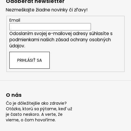
Odoberať newsletter
d
p
a
Nezmeškajte žiadne novinky či zľavy!
ä
c
t
Email
i
i
e
Odoslaním svojej e-mailovej adresy súhlasíte s
e
p
podmienkami našich zásad ochrany osobných
r
údajov.
v
k
PRIHLÁSIŤ SA
y
v
ý
p
i
s
O nás
u
Čo je dôležitejšie ako zdravie?
Otázka, ktorú sa pýtame, keď už
je často neskoro. A verte, že
vieme, o čom hovoříme.