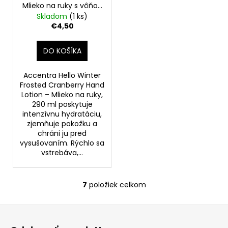
Mlieko na ruky s vôňou
mrazených brusníc,
Skladom
(1 ks)
290 ml
€4,50
DO KOŠÍKA
Accentra Hello Winter
Frosted Cranberry Hand
Lotion – Mlieko na ruky,
290 ml poskytuje
intenzívnu hydratáciu,
zjemňuje pokožku a
chráni ju pred
vysušovaním. Rýchlo sa
vstrebáva,...
7
položiek celkom
O
v
Z
l
á
á