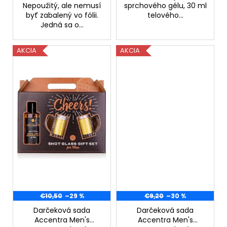
č
Nepoužitý, ale nemusí
sprchového gélu, 30 ml
a
byť zabalený vo fólii.
telového...
m
Jedná sa o...
e
AKCIA
AKCIA
VICHY
CAPITAL
SOLEIL
HYDRATAČNÉ
OCHRANNÉ
MLIEKO
NA
TVÁR
A
TELO
SPF
50+,
300ML,
EXP
05/26
€10,50
–29 %
€9,20
–30 %
€9,44
Pôvodne:
Darčeková sada
Darčeková sada
€23,60
Accentra Men's
Accentra Men's