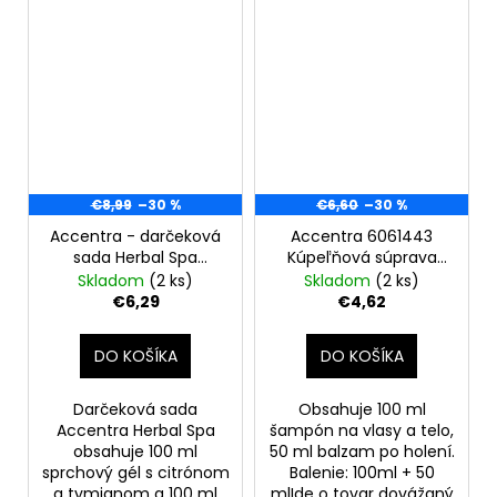
€8,99
–30 %
€6,60
–30 %
Accentra - darčeková
Accentra 6061443
sada Herbal Spa
Kúpeľňová súprava
sprchový gél a telové
Pánska kolekcia Zimná
Skladom
(2 ks)
Skladom
(2 ks)
mlieko 100 ml
edícia
€6,29
€4,62
DO KOŠÍKA
DO KOŠÍKA
Darčeková sada
Obsahuje 100 ml
Accentra Herbal Spa
šampón na vlasy a telo,
obsahuje 100 ml
50 ml balzam po holení.
sprchový gél s citrónom
Balenie: 100ml + 50
a tymianom a 100 ml
mlIde o tovar dovážaný