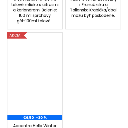
telové mlieko s citrusmi
z Francúzska a
a koriandrom. Balenie:
Talianska.Krabička/obal
100 ml sprchový
môžu byť poškodené.
gél+100ml telové...
AKCIA
€6,50
–30 %
Accentra Hello Winter