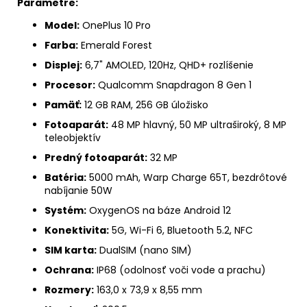
Parametre:
Model:
OnePlus 10 Pro
Farba:
Emerald Forest
Displej:
6,7" AMOLED, 120Hz, QHD+ rozlíšenie
Procesor:
Qualcomm Snapdragon 8 Gen 1
Pamäť:
12 GB RAM, 256 GB úložisko
Fotoaparát:
48 MP hlavný, 50 MP ultraširoký, 8 MP
teleobjektív
Predný fotoaparát:
32 MP
Batéria:
5000 mAh, Warp Charge 65T, bezdrôtové
nabíjanie 50W
Systém:
OxygenOS na báze Android 12
Konektivita:
5G, Wi-Fi 6, Bluetooth 5.2, NFC
SIM karta:
DualSIM (nano SIM)
Ochrana:
IP68 (odolnosť voči vode a prachu)
Rozmery:
163,0 x 73,9 x 8,55 mm