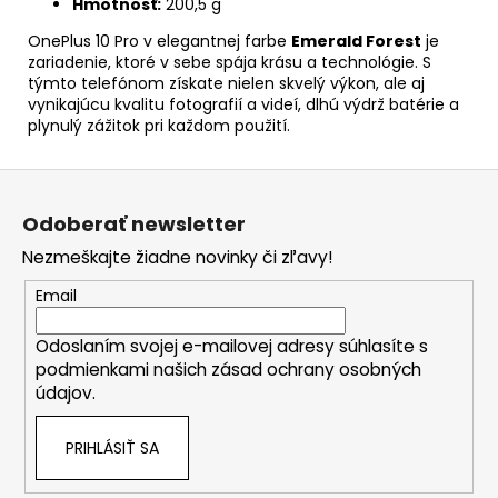
Hmotnosť:
200,5 g
OnePlus 10 Pro v elegantnej farbe
Emerald Forest
je
zariadenie, ktoré v sebe spája krásu a technológie. S
týmto telefónom získate nielen skvelý výkon, ale aj
vynikajúcu kvalitu fotografií a videí, dlhú výdrž batérie a
plynulý zážitok pri každom použití.
Z
á
Odoberať newsletter
p
Nezmeškajte žiadne novinky či zľavy!
ä
t
Email
i
Odoslaním svojej e-mailovej adresy súhlasíte s
e
podmienkami našich zásad ochrany osobných
údajov.
PRIHLÁSIŤ SA