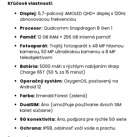
Kľúčové vlastnosti:
Displej:
6,7-palcový AMOLED QHD+ displej s 120Hz
obnovovacou frekvenciou
Procesor:
Qualcomm Snapdragon 8 Gen 1
Pamäť:
12 GB RAM + 256 GB interná pamäť
Fotoaparát:
Trojitý fotoaparát s 48 MP hlavnou
kamerou, 50 MP ultraširokou kamerou a 8 MP
teleobjektívom
Batéria:
5000 mAh s rýchlym nabíjaním Warp
Charge 65T (50 % za 15 minút)
Operačný systém:
OxygenOS, postavený na
Android 12
Farba:
Emerald Forest (zelená)
DualSIM:
Áno (umožňuje používanie dvoch SIM
kariet súčasne)
5G konektivita:
Áno, podpora pre rýchle 5G siete
Ochrana:
IP68, odolnosť voči vode a prachu