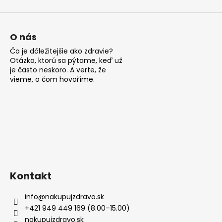
O nás
Čo je dôležitejšie ako zdravie?
Otázka, ktorú sa pýtame, keď už
je často neskoro. A verte, že
vieme, o čom hovoříme.
Kontakt
info
@
nakupujzdravo.sk
+421 949 449 169 (8.00–15.00)
nakupujzdravo.sk