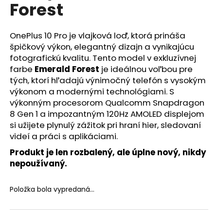
č
Forest
a
m
e
OnePlus 10 Pro je vlajková loď, ktorá prináša
špičkový výkon, elegantný dizajn a vynikajúcu
fotografickú kvalitu. Tento model v exkluzívnej
OBAGI
farbe
Emerald Forest
je ideálnou voľbou pre
TRETINOIN
0.025%
tých, ktorí hľadajú výnimočný telefón s vysokým
CREAM
výkonom a modernými technológiami. S
20G
výkonným procesorom Qualcomm Snapdragon
-
EXP:
8 Gen 1 a impozantným 120Hz AMOLED displejom
12/26
si užijete plynulý zážitok pri hraní hier, sledovaní
€109,90
videí a práci s aplikáciami.
Produkt je len rozbalený, ale úplne nový, nikdy
nepoužívaný.
Položka bola vypredaná…