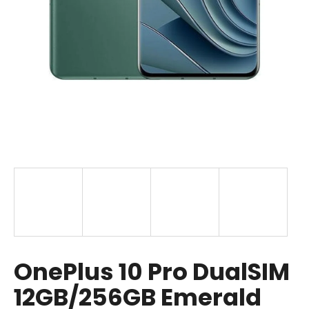
á
j
s
ť
?
HĽADAŤ
O
d
p
OnePlus 10 Pro DualSIM
o
r
12GB/256GB Emerald
ú