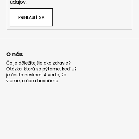
č
údajov.
y
a
v
m
PRIHLÁSIŤ SA
ý
e
p
i
FRUDIA
s
AVOCADO
u
RELIEF
O nás
MASK
–
Čo je dôležitejšie ako zdravie?
PLÁTENNÁ
Otázka, ktorú sa pýtame, keď už
MASKA
je často neskoro. A verte, že
NA
vieme, o čom hovoříme.
OBNOVU
KOŽNEJ
BARIÉRY
A
UPOKOJENIE
PLETI,
20
ML
€0,50
Pôvodne:
€2,20