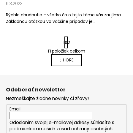
5.3.2023
á
j
Rýchle chudnutie – všetko čo o tejto téme vás zaujíma
s
Základnou otázkou vo väčšine prípadov je...
ť
?
S
1
2
t
r
11
položiek celkom
O
á
v
HORE
n
l
k
HĽADAŤ
o
á
Z
v
d
a
á
a
Odoberať newsletter
n
p
c
O
i
Nezmeškajte žiadne novinky či zľavy!
i
ä
d
e
e
p
t
Email
p
o
i
r
r
Odoslaním svojej e-mailovej adresy súhlasíte s
e
v
ú
podmienkami našich zásad ochrany osobných
k