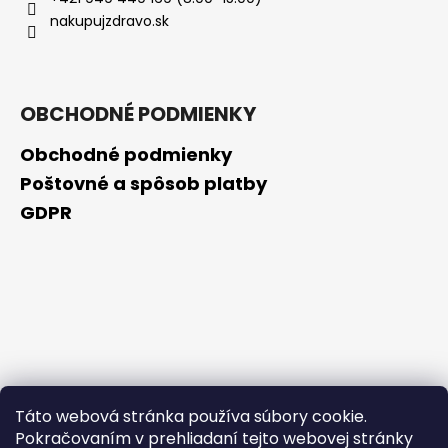
č
nakupujzdravo.sk
a
m
e
OBCHODNÉ PODMIENKY
BEAUTY
OF
Obchodné podmienky
JOSEON
ZMATŇUJÚCA
Poštovné a spôsob platby
TYČINKA
GDPR
MATTE
SUN
STICK
MUGWORT
+
CAMELIA
SPF50+/PA++++,
18G
€4,90
Pôvodne:
€9,20
Táto webová stránka používa súbory cookie.
Pokračovaním v prehliadaní tejto webovej stránky