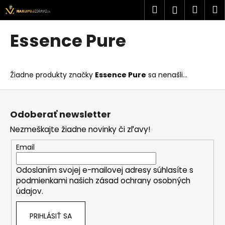
K
Prejsť
Hľadať
Náku
M
Prihlásen
na
o
obsah
Späť
Späť
košík
š
Essence Pure
í
Č
k
o
Žiadne produkty značky
Essence Pure
sa nenašli...
p
o
Z
t
á
Odoberať newsletter
r
p
Nezmeškajte žiadne novinky či zľavy!
e
ä
b
t
Email
u
i
j
Odoslaním svojej e-mailovej adresy súhlasíte s
e
podmienkami našich zásad ochrany osobných
e
údajov.
t
e
PRIHLÁSIŤ SA
n