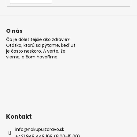
á
j
s
ť
O nás
?
Čo je dôležitejšie ako zdravie?
Otázka, ktorú sa pýtame, keď už
je často neskoro. A verte, že
vieme, o čom hovoříme.
HĽADAŤ
O
d
p
Kontakt
o
r
info
@
nakupujzdravo.sk
ú
+421 949 449 169 (8.00–15.00)