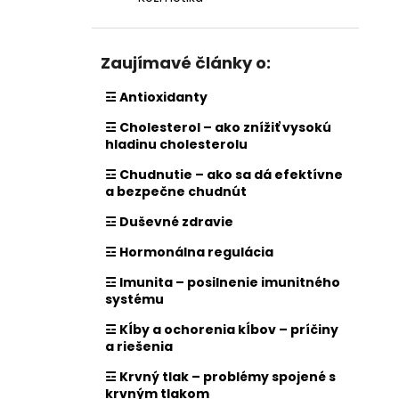
Zaujímavé články o:
☲ Antioxidanty
☲ Cholesterol – ako znížiť vysokú
hladinu cholesterolu
☲ Chudnutie – ako sa dá efektívne
a bezpečne chudnút
☲ Duševné zdravie
☲ Hormonálna regulácia
☲ Imunita – posilnenie imunitného
systému
☲ Kĺby a ochorenia kĺbov – príčiny
a riešenia
☲ Krvný tlak – problémy spojené s
krvným tlakom