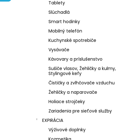
NZ DERMOCOSMETICS ROSACEA –
Tablety
DERMOKOZMETICKÝ KRÉM NA REDUKCIU
ZAČERVENANIA A POSILNENIE CIEVOK
Slúchadlá
€9,99
Smart hodinky
Mobilný telefón
Kuchynské spotrebiče
Vysávače
Kávovary a príslušenstvo
Sušiče vlasov, Žehličky a kulmy,
Stylingové kefy
Čističky a zvlhčovače vzduchu
Žehličky a naparovače
Holiace strojčeky
Zariadenia pre sieťové služby
EXPIRÁCIA
Výživové doplnky
Kozmetika