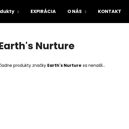
odukty
EXPIRÁCIA
O NÁS
KONTAKT
Čo potrebujete nájsť?
Earth's Nurture
HĽADAŤ
Žiadne produkty značky
Earth's Nurture
sa nenašli...
Odporúčame