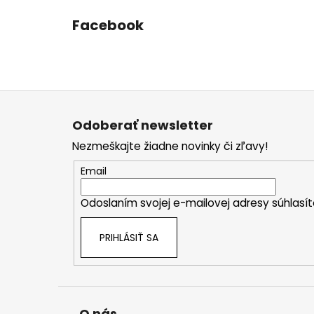
Facebook
Z
á
Odoberať newsletter
p
Nezmeškajte žiadne novinky či zľavy!
ä
t
Email
i
Odoslaním svojej e-mailovej adresy súhlas
e
PRIHLÁSIŤ SA
O nás