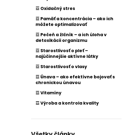
☲ Oxidačný stres
☲ Pamäť a koncentrácia – ako ich
môžete optimalizovať
☲ Pečeň a žlčník – a ich úloha v
detoxikácii organizmu
☲ Starostlivosť o pleť –
najúčinnejšie aktívne látky
☲ Starostlivosť o vlasy
☲ Únava – ako efektívne bojovať s
chronickou únavou
☲ Vitamíny
☲ Výroba a kontrola kvality
Všetky články